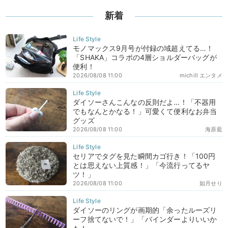
新着
モノマックス9月号が付録の域超えてる…！
「SHAKA」コラボの4層ショルダーバッグが
便利！
2026/08/08 11:00
michill エンタメ
ダイソーさんこんなの反則だよ…！「不器用
でもなんとかなる！」可愛くて便利なお弁当
グッズ
2026/08/08 11:00
海原藍
セリアでタグを見た瞬間カゴ行き！「100円
とは思えない上質感！」「今流行ってるヤ
ツ！」
2026/08/08 11:00
如月せり
ダイソーのリングが画期的「余ったルーズリ
ーフ捨てないで！」「バインダーよりいいか