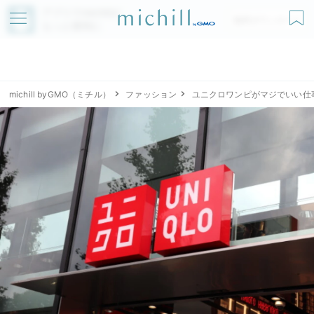
アプリでmichillが
無料ダウンロード
もっと便利に
michill byGMO（ミチル）
ファッション
ユニクロワンピがマジでいい仕