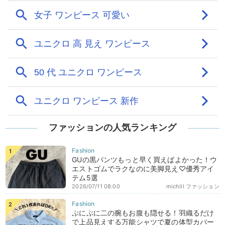
ファッションの人気ランキング
GUの黒パンツもっと早く買えばよかった！ウ
エストゴムでラクなのに美脚見え♡優秀アイ
テム5選
2026/07/11 08:00
michill ファッション
ぷにぷに二の腕もお腹も隠せる！羽織るだけ
で上品見えする万能シャツで夏の体型カバー