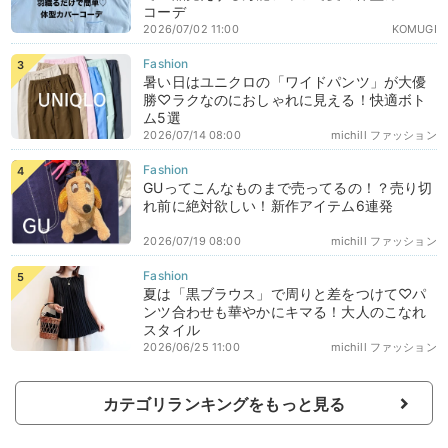
コーデ
2026/07/02 11:00
KOMUGI
暑い日はユニクロの「ワイドパンツ」が大優
勝♡ラクなのにおしゃれに見える！快適ボト
ム5選
2026/07/14 08:00
michill ファッション
GUってこんなものまで売ってるの！？売り切
れ前に絶対欲しい！新作アイテム6連発
2026/07/19 08:00
michill ファッション
夏は「黒ブラウス」で周りと差をつけて♡パ
ンツ合わせも華やかにキマる！大人のこなれ
スタイル
2026/06/25 11:00
michill ファッション
カテゴリランキングをもっと見る