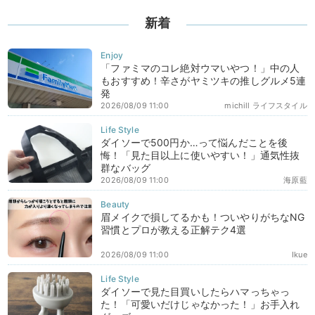
新着
「ファミマのコレ絶対ウマいやつ！」中の人
もおすすめ！辛さがヤミツキの推しグルメ5連
発
2026/08/09 11:00
michill ライフスタイル
ダイソーで500円か…って悩んだことを後
悔！「見た目以上に使いやすい！」通気性抜
群なバッグ
2026/08/09 11:00
海原藍
眉メイクで損してるかも！ついやりがちなNG
習慣とプロが教える正解テク4選
2026/08/09 11:00
Ikue
ダイソーで見た目買いしたらハマっちゃっ
た！「可愛いだけじゃなかった！」お手入れ