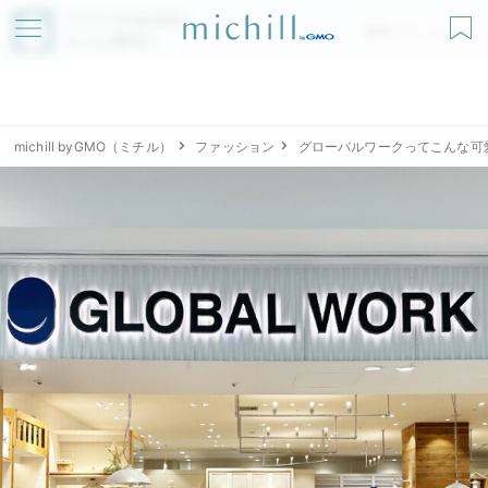
アプリでmichillが
無料ダウンロード
もっと便利に
michill byGMO（ミチル）
ファッション
グローバルワークってこんな可