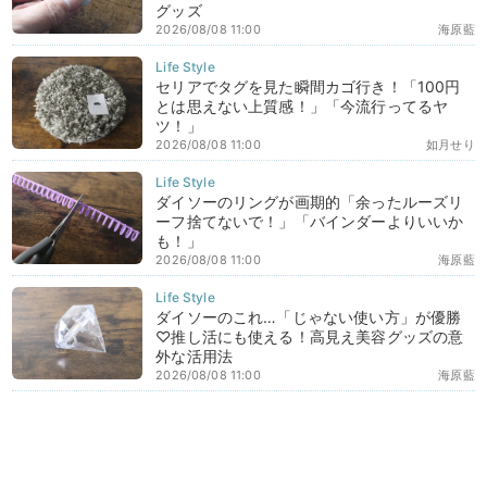
グッズ
2026/08/08 11:00
海原藍
セリアでタグを見た瞬間カゴ行き！「100円
とは思えない上質感！」「今流行ってるヤ
ツ！」
2026/08/08 11:00
如月せり
ダイソーのリングが画期的「余ったルーズリ
ーフ捨てないで！」「バインダーよりいいか
も！」
2026/08/08 11:00
海原藍
ダイソーのこれ…「じゃない使い方」が優勝
♡推し活にも使える！高見え美容グッズの意
外な活用法
2026/08/08 11:00
海原藍