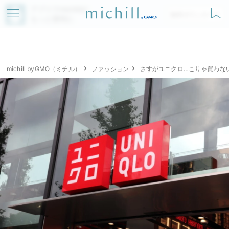
アプリでmichillが
無料ダウンロード
もっと便利に
michill byGMO（ミチル）
ファッション
さすがユニクロ…こりゃ買わな