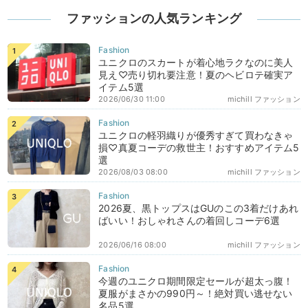
ファッションの人気ランキング
ユニクロのスカートが着心地ラクなのに美人
見え♡売り切れ要注意！夏のヘビロテ確実ア
イテム5選
2026/06/30 11:00
michill ファッション
ユニクロの軽羽織りが優秀すぎて買わなきゃ
損♡真夏コーデの救世主！おすすめアイテム5
選
2026/08/03 08:00
michill ファッション
2026夏、黒トップスはGUのこの3着だけあれ
ばいい！おしゃれさんの着回しコーデ6選
2026/06/16 08:00
michill ファッション
今週のユニクロ期間限定セールが超太っ腹！
夏服がまさかの990円～！絶対買い逃せない
名品5選