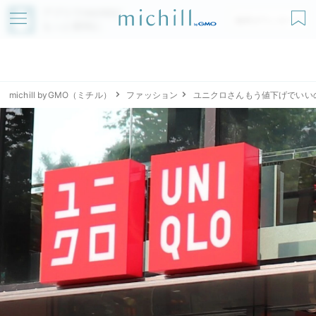
アプリでmichillが
無料ダウンロード
もっと便利に
michill byGMO（ミチル）
ファッション
ユニクロさんもう値下げでいい