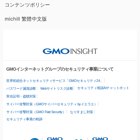
コンテンツポリシー
michill 繁體中文版
GMOインターネットグループのセキュリティ事業について
世界初総合ネットセキュリティサービス「GMOセキュリティ24」
セキュリティ相談AIチャットボット
パスワード漏洩診断
Webサイトリスク診断
実在証明・盗聴対策
サイバー攻撃対策（GMOサイバーセキュリティ byイエラエ）
サイバー攻撃対策（GMO Flatt Security）
なりすまし対策
セキュリティ事業の軌跡