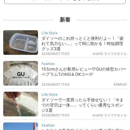
新着
ダイソーのこれ持っとくと便利だよ～！「疲
れて気力ない…」って時に助かる！時短調理
グッズ3選
2026/08/07 11:00
michill ライフスタイル
155cmさんが着用レビュー♡GUの体型カバー
ペプラムTのNG＆OKコーデ
2026/08/07 11:00
KOMUGI
ダイソーで一度買ったら手放せない！「今ま
での苦労は一体…」ってくらい優秀なスポン
ジ3選
2026/08/07 11:00
michill ライフスタイル