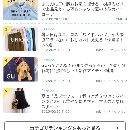
ぷにぷに二の腕もお腹も隠せる！羽織るだけ
で上品見えする万能シャツで夏の体型カバー
コーデ
2026/07/02 11:00
KOMUGI
暑い日はユニクロの「ワイドパンツ」が大優
勝♡ラクなのにおしゃれに見える！快適ボト
ム5選
2026/07/14 08:00
michill ファッション
GUってこんなものまで売ってるの！？売り切
れ前に絶対欲しい！新作アイテム6連発
2026/07/19 08:00
michill ファッション
夏は「黒ブラウス」で周りと差をつけて♡パ
ンツ合わせも華やかにキマる！大人のこなれ
スタイル
2026/06/25 11:00
michill ファッション
カテゴリランキングをもっと見る