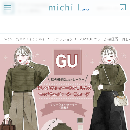
アプリでmichillが
無料ダウンロード
もっと便利に
michill byGMO（ミチル）
ファッション
2023GUニットが超優秀！お