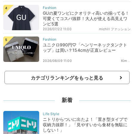
GUの夏ワンピにクオリティ高いの揃ってる！
可愛くてコスパ抜群！大人が使える高見えワ
ンピ5選
2026/07/22 11:00
michill ファッション
ユニクロ990円♡「ヘンリーネックタンクト
ップ」は買い？154cmが正直レビュー
2026/08/09 11:00
Kim．
カテゴリランキングをもっと見る
新着
ニトリからついに出たよ！「置き型タイプで
収納力抜群！」「見やすいから食材を無駄に
しない！」