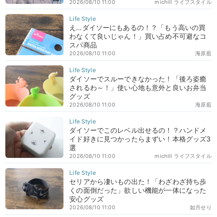
2026/08/10 11:00
michill ライフスタイル
え…ダイソーにもあるの！？「もう高いの買
わなくて良いじゃん！」買い占め不可避なコ
スパ商品
2026/08/10 11:00
海原藍
ダイソーでスルーできなかった！「後ろ姿癒
されるわ～！」使い心地も意外と良いお弁当
グッズ
2026/08/10 11:00
海原藍
ダイソーでこのレベル出せるの！？ハンドメ
イド好きに見つかったらまずい！本格グッズ3
選
2026/08/10 11:00
michill ライフスタイル
セリアから凄いもの出た！「わざわざ持ち歩
くの面倒だった」欲しい機能が一体になった
安心グッズ
2026/08/10 11:00
如月せり