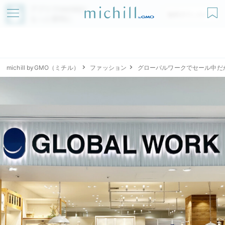
アプリでmichillが
無料ダウンロード
もっと便利に
michill byGMO（ミチル）
ファッション
グローバルワークでセール中だ