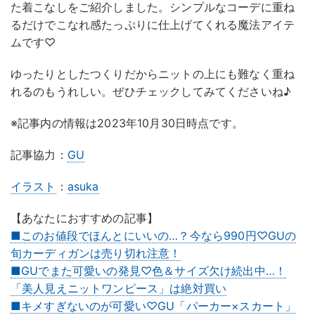
た着こなしをご紹介しました。シンプルなコーデに重ね
るだけでこなれ感たっぷりに仕上げてくれる魔法アイテ
ムです♡
ゆったりとしたつくりだからニットの上にも難なく重ね
れるのもうれしい。ぜひチェックしてみてくださいね♪
※記事内の情報は2023年10月30日時点です。
記事協力：
GU
イラスト
：
asuka
【あなたにおすすめの記事】
■このお値段でほんとにいいの…？今なら990円♡GUの
旬カーディガンは売り切れ注意！
■GUでまた可愛いの発見♡色＆サイズ欠け続出中…！
「美人見えニットワンピース」は絶対買い
■キメすぎないのが可愛い♡GU「パーカー×スカート」