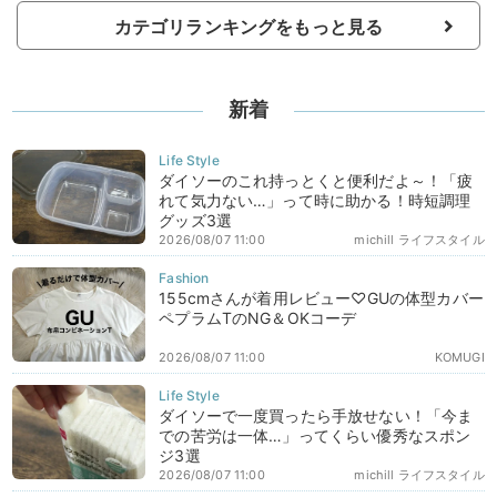
カテゴリランキングをもっと見る
新着
ダイソーのこれ持っとくと便利だよ～！「疲
れて気力ない…」って時に助かる！時短調理
グッズ3選
2026/08/07 11:00
michill ライフスタイル
155cmさんが着用レビュー♡GUの体型カバー
ペプラムTのNG＆OKコーデ
2026/08/07 11:00
KOMUGI
ダイソーで一度買ったら手放せない！「今ま
での苦労は一体…」ってくらい優秀なスポン
ジ3選
2026/08/07 11:00
michill ライフスタイル