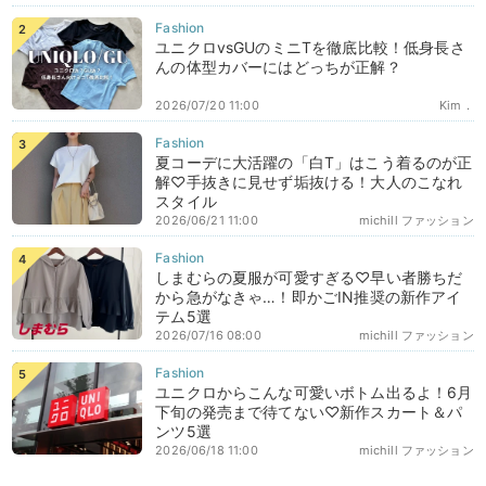
ユニクロvsGUのミニTを徹底比較！低身長さ
んの体型カバーにはどっちが正解？
2026/07/20 11:00
Kim．
夏コーデに大活躍の「白T」はこう着るのが正
解♡手抜きに見せず垢抜ける！大人のこなれ
スタイル
2026/06/21 11:00
michill ファッション
しまむらの夏服が可愛すぎる♡早い者勝ちだ
から急がなきゃ…！即かごIN推奨の新作アイ
テム5選
2026/07/16 08:00
michill ファッション
ユニクロからこんな可愛いボトム出るよ！6月
下旬の発売まで待てない♡新作スカート＆パ
ンツ5選
2026/06/18 11:00
michill ファッション