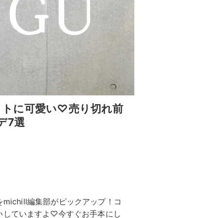
クトに可愛い♡売り切れ前
デ7選
ichill編集部がピックアップ！コ
いしていますよ♡今すぐお手本にし