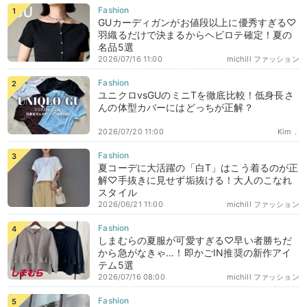
GUカーディガンがお値段以上に優秀すぎる♡
羽織るだけで決まるからヘビロテ確定！夏の
名品5選
2026/07/16 11:00
michill ファッション
ユニクロvsGUのミニTを徹底比較！低身長さ
んの体型カバーにはどっちが正解？
2026/07/20 11:00
Kim．
夏コーデに大活躍の「白T」はこう着るのが正
解♡手抜きに見せず垢抜ける！大人のこなれ
スタイル
2026/06/21 11:00
michill ファッション
しまむらの夏服が可愛すぎる♡早い者勝ちだ
から急がなきゃ…！即かごIN推奨の新作アイ
テム5選
2026/07/16 08:00
michill ファッション