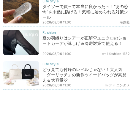
ダイソーで買って本当に良かった～！“あの恐
怖”を未然に防げる！気軽に始められる対策シ
ール
2026/08/06 11:00
海原藍
夏の羽織りはシアーが正解♡ユニクロのショ
ートカーデが涼しげ＆冷房対策で使える！
2026/08/06 11:00
emi_fashion_1122
どう見ても付録のレベルじゃない！大人気
「ダーリッチ」の新作ツイードバッグが高見
え＆大容量♡
2026/08/06 11:00
michill エンタメ