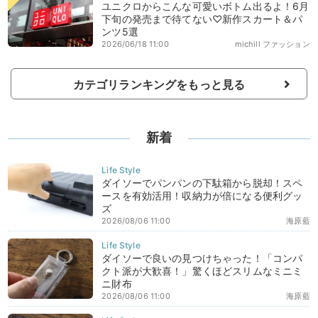
ユニクロからこんな可愛いボトム出るよ！6月
下旬の発売まで待てない♡新作スカート＆パ
ンツ5選
2026/06/18 11:00
michill ファッション
カテゴリランキングをもっと見る
新着
ダイソーでパンパンの下駄箱から脱却！スペ
ースを有効活用！収納力が倍になる便利グッ
ズ
2026/08/06 11:00
海原藍
ダイソーで良いの見つけちゃった！「コンパ
クト派が大歓喜！」驚くほどスリムなミニミ
ニ財布
2026/08/06 11:00
海原藍