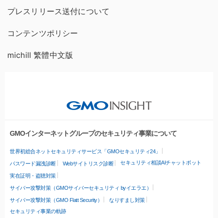
プレスリリース送付について
コンテンツポリシー
michill 繁體中文版
GMOインターネットグループのセキュリティ事業について
世界初総合ネットセキュリティサービス「GMOセキュリティ24」
セキュリティ相談AIチャットボット
パスワード漏洩診断
Webサイトリスク診断
実在証明・盗聴対策
サイバー攻撃対策（GMOサイバーセキュリティ byイエラエ）
サイバー攻撃対策（GMO Flatt Security）
なりすまし対策
セキュリティ事業の軌跡