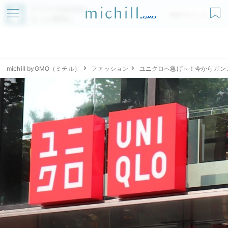
アプリでmichillが
無料ダウンロード
もっと便利に
michill byGMO（ミチル）
ファッション
ユニクロへ急げ～！今からガン