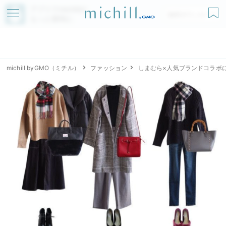
アプリでmichillが
無料ダウンロード
もっと便利に
michill byGMO（ミチル）
ファッション
しまむら×人気ブランドコラボ