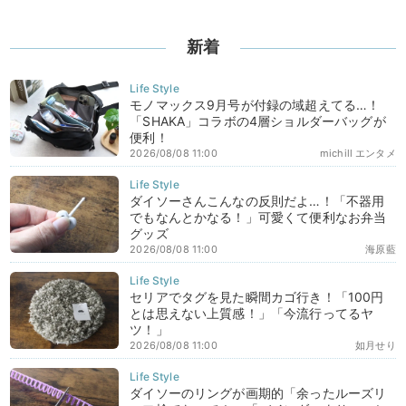
新着
モノマックス9月号が付録の域超えてる…！
「SHAKA」コラボの4層ショルダーバッグが
便利！
2026/08/08 11:00
michill エンタメ
ダイソーさんこんなの反則だよ…！「不器用
でもなんとかなる！」可愛くて便利なお弁当
グッズ
2026/08/08 11:00
海原藍
セリアでタグを見た瞬間カゴ行き！「100円
とは思えない上質感！」「今流行ってるヤ
ツ！」
2026/08/08 11:00
如月せり
ダイソーのリングが画期的「余ったルーズリ