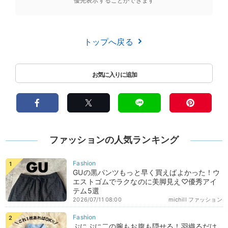
優先表示することができます
トップへ戻る
ファッションの人気ランキング
GUの黒パンツもっと早く買えばよかった！ウ
エストゴムでラクなのに美脚見え♡優秀アイ
テム5選
2026/07/11 08:00
michill ファッション
ぷにぷに二の腕もお腹も隠せる！羽織るだけ