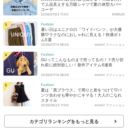
で上品見えする万能シャツで夏の体型カバー
コーデ
2026/07/02 11:00
KOMUGI
暑い日はユニクロの「ワイドパンツ」が大優
勝♡ラクなのにおしゃれに見える！快適ボト
ム5選
2026/07/14 08:00
michill ファッション
GUってこんなものまで売ってるの！？売り切
れ前に絶対欲しい！新作アイテム6連発
2026/07/19 08:00
michill ファッション
夏は「黒ブラウス」で周りと差をつけて♡パ
ンツ合わせも華やかにキマる！大人のこなれ
スタイル
2026/06/25 11:00
michill ファッション
カテゴリランキングをもっと見る