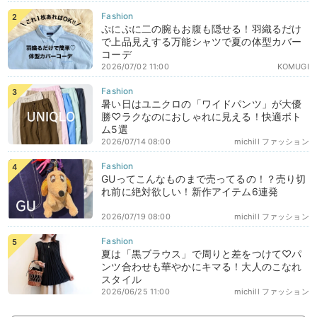
ぷにぷに二の腕もお腹も隠せる！羽織るだけ
で上品見えする万能シャツで夏の体型カバー
コーデ
2026/07/02 11:00
KOMUGI
暑い日はユニクロの「ワイドパンツ」が大優
勝♡ラクなのにおしゃれに見える！快適ボト
ム5選
2026/07/14 08:00
michill ファッション
GUってこんなものまで売ってるの！？売り切
れ前に絶対欲しい！新作アイテム6連発
2026/07/19 08:00
michill ファッション
夏は「黒ブラウス」で周りと差をつけて♡パ
ンツ合わせも華やかにキマる！大人のこなれ
スタイル
2026/06/25 11:00
michill ファッション