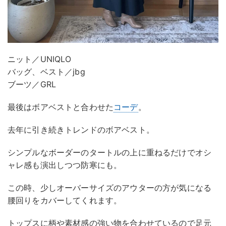
ニット／UNIQLO
バッグ、ベスト／jbg
ブーツ／GRL
最後はボアベストと合わせた
コーデ
。
去年に引き続きトレンドのボアベスト。
シンプルなボーダーのタートルの上に重ねるだけでオシ
ャレ感も演出しつつ防寒にも。
この時、少しオーバーサイズのアウターの方が気になる
腰回りをカバーしてくれます。
トップスに柄や素材感の強い物を合わせているので足元