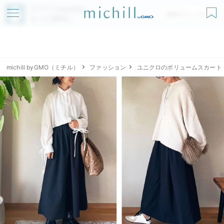
アプリでmichillが
無料ダウンロード
もっと便利に
michill byGMO（ミチル）
ファッション
ユニクロのボリュームスカート