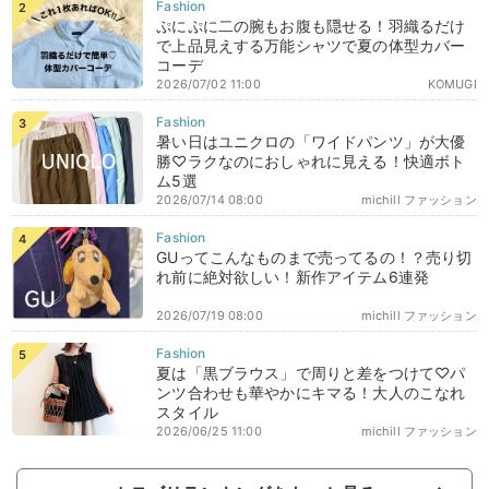
ぷにぷに二の腕もお腹も隠せる！羽織るだけ
で上品見えする万能シャツで夏の体型カバー
コーデ
2026/07/02 11:00
KOMUGI
暑い日はユニクロの「ワイドパンツ」が大優
勝♡ラクなのにおしゃれに見える！快適ボト
ム5選
2026/07/14 08:00
michill ファッション
GUってこんなものまで売ってるの！？売り切
れ前に絶対欲しい！新作アイテム6連発
2026/07/19 08:00
michill ファッション
夏は「黒ブラウス」で周りと差をつけて♡パ
ンツ合わせも華やかにキマる！大人のこなれ
スタイル
2026/06/25 11:00
michill ファッション