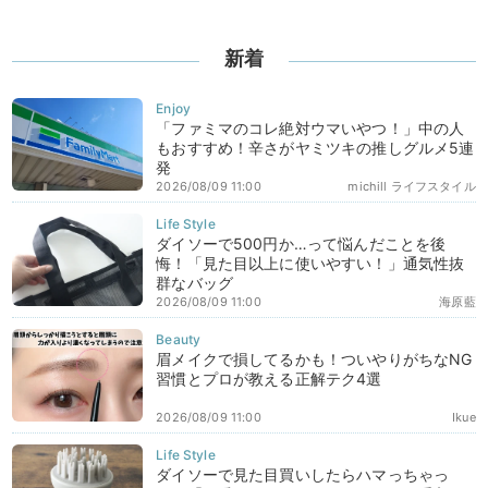
新着
「ファミマのコレ絶対ウマいやつ！」中の人
もおすすめ！辛さがヤミツキの推しグルメ5連
発
2026/08/09 11:00
michill ライフスタイル
ダイソーで500円か…って悩んだことを後
悔！「見た目以上に使いやすい！」通気性抜
群なバッグ
2026/08/09 11:00
海原藍
眉メイクで損してるかも！ついやりがちなNG
習慣とプロが教える正解テク4選
2026/08/09 11:00
Ikue
ダイソーで見た目買いしたらハマっちゃっ