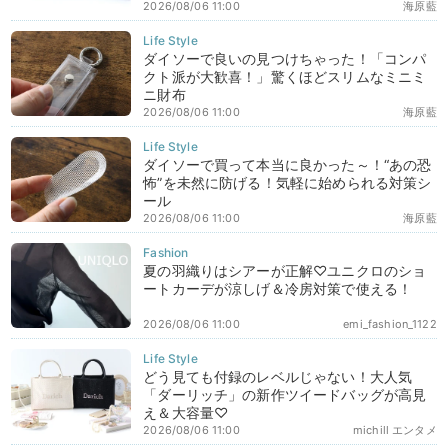
2026/08/06 11:00
海原藍
ダイソーで良いの見つけちゃった！「コンパ
クト派が大歓喜！」驚くほどスリムなミニミ
ニ財布
2026/08/06 11:00
海原藍
ダイソーで買って本当に良かった～！“あの恐
怖”を未然に防げる！気軽に始められる対策シ
ール
2026/08/06 11:00
海原藍
夏の羽織りはシアーが正解♡ユニクロのショ
ートカーデが涼しげ＆冷房対策で使える！
2026/08/06 11:00
emi_fashion_1122
どう見ても付録のレベルじゃない！大人気
「ダーリッチ」の新作ツイードバッグが高見
え＆大容量♡
2026/08/06 11:00
michill エンタメ