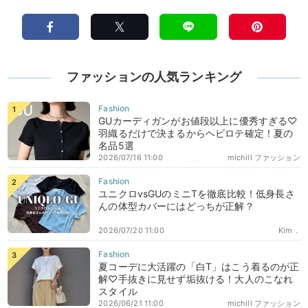
ファッションの人気ランキング
GUカーディガンがお値段以上に優秀すぎる♡
羽織るだけで決まるからヘビロテ確定！夏の
名品5選
2026/07/16 11:00
michill ファッション
ユニクロvsGUのミニTを徹底比較！低身長さ
んの体型カバーにはどっちが正解？
2026/07/20 11:00
Kim．
夏コーデに大活躍の「白T」はこう着るのが正
解♡手抜きに見せず垢抜ける！大人のこなれ
スタイル
2026/06/21 11:00
michill ファッション