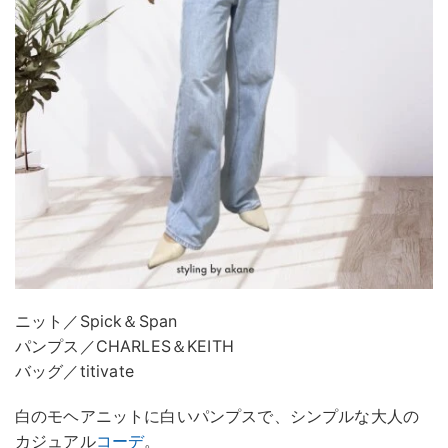
ニット／Spick＆Span
パンプス／CHARLES＆KEITH
バッグ／titivate
白のモヘアニットに白いパンプスで、シンプルな大人の
カジュアル
コーデ
。