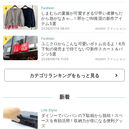
しまむらの夏服が可愛すぎる♡早い者勝ちだ
から急がなきゃ…！即かごIN推奨の新作アイ
テム5選
2026/07/16 08:00
michill ファッション
ユニクロからこんな可愛いボトム出るよ！6月
下旬の発売まで待てない♡新作スカート＆パ
ンツ5選
2026/06/18 11:00
michill ファッション
カテゴリランキングをもっと見る
新着
ダイソーでパンパンの下駄箱から脱却！スペ
ースを有効活用！収納力が倍になる便利グッ
ズ