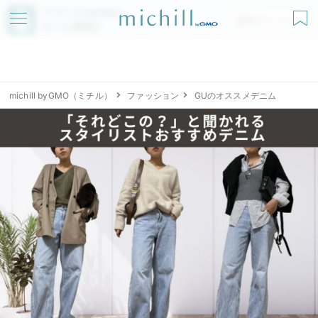
アプリでmichillが
無料ダウンロード
もっと便利に
michill byGMO（ミチル）
ファッション
GUのオススメデニム