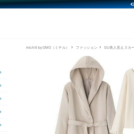
michill byGMO（ミチル）
ファッション
GU美人見えスカ