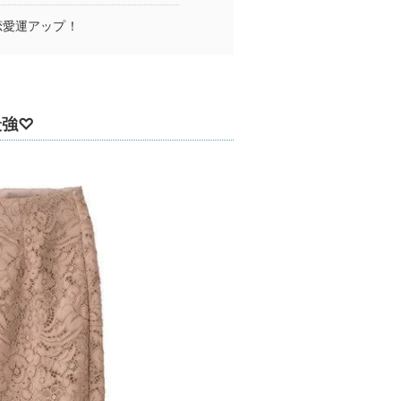
恋愛運アップ！
最強♡