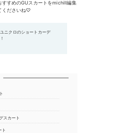
めのGUスカートをmichill編集
てくださいね♡
♡ユニクロのショートカーデ
る！
ト
グスカート
ート