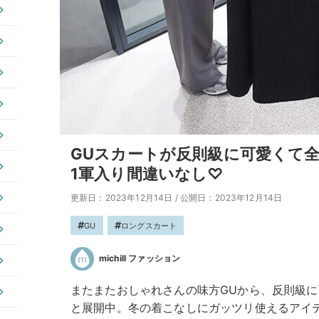
GUスカートが反則級に可愛くて
1軍入り間違いなし♡
更新日：2023年12月14日
/
公開日：2023年12月14日
GU
ロングスカート
michill ファッション
またまたおしゃれさんの味方GUから、反則級
と展開中。冬の着こなしにガッツリ使えるアイ