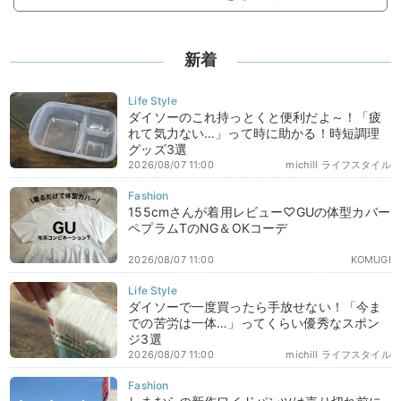
新着
ダイソーのこれ持っとくと便利だよ～！「疲
れて気力ない…」って時に助かる！時短調理
グッズ3選
2026/08/07 11:00
michill ライフスタイル
155cmさんが着用レビュー♡GUの体型カバー
ペプラムTのNG＆OKコーデ
2026/08/07 11:00
KOMUGI
ダイソーで一度買ったら手放せない！「今ま
での苦労は一体…」ってくらい優秀なスポン
ジ3選
2026/08/07 11:00
michill ライフスタイル