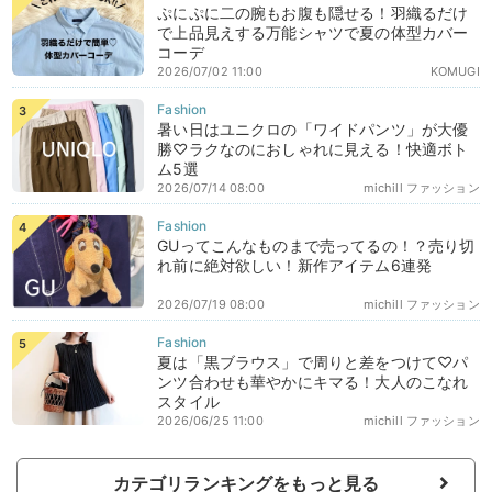
ぷにぷに二の腕もお腹も隠せる！羽織るだけ
で上品見えする万能シャツで夏の体型カバー
コーデ
2026/07/02 11:00
KOMUGI
暑い日はユニクロの「ワイドパンツ」が大優
勝♡ラクなのにおしゃれに見える！快適ボト
ム5選
2026/07/14 08:00
michill ファッション
GUってこんなものまで売ってるの！？売り切
れ前に絶対欲しい！新作アイテム6連発
2026/07/19 08:00
michill ファッション
夏は「黒ブラウス」で周りと差をつけて♡パ
ンツ合わせも華やかにキマる！大人のこなれ
スタイル
2026/06/25 11:00
michill ファッション
カテゴリランキングをもっと見る