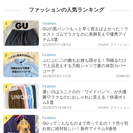
ファッションの人気ランキング
GUの黒パンツもっと早く買えばよかった！ウ
エストゴムでラクなのに美脚見え♡優秀アイ
テム5選
2026/07/11 08:00
michill ファッション
ぷにぷに二の腕もお腹も隠せる！羽織るだけ
で上品見えする万能シャツで夏の体型カバー
コーデ
2026/07/02 11:00
KOMUGI
暑い日はユニクロの「ワイドパンツ」が大優
勝♡ラクなのにおしゃれに見える！快適ボト
ム5選
2026/07/14 08:00
michill ファッション
GUってこんなものまで売ってるの！？売り切
れ前に絶対欲しい！新作アイテム6連発