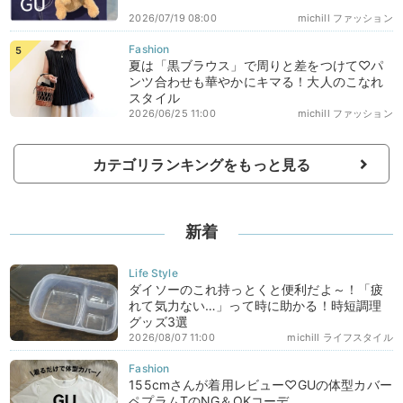
2026/07/19 08:00
michill ファッション
夏は「黒ブラウス」で周りと差をつけて♡パ
ンツ合わせも華やかにキマる！大人のこなれ
スタイル
2026/06/25 11:00
michill ファッション
カテゴリランキングをもっと見る
新着
ダイソーのこれ持っとくと便利だよ～！「疲
れて気力ない…」って時に助かる！時短調理
グッズ3選
2026/08/07 11:00
michill ライフスタイル
155cmさんが着用レビュー♡GUの体型カバー
ペプラムTのNG＆OKコーデ