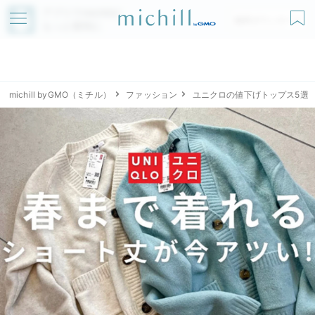
アプリでmichillが
無料ダウンロード
もっと便利に
michill byGMO（ミチル）
ファッション
ユニクロの値下げトップス5選