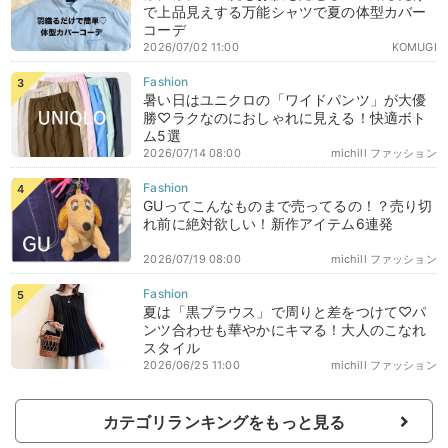
で上品見えする万能シャツで夏の体型カバー
コーデ
2026/07/02 11:00
KOMUGI
暑い日はユニクロの「ワイドパンツ」が大優
勝♡ラクなのにおしゃれに見える！快適ボト
ム5選
2026/07/14 08:00
michill ファッション
GUってこんなものまで売ってるの！？売り切
れ前に絶対欲しい！新作アイテム6連発
2026/07/19 08:00
michill ファッション
夏は「黒ブラウス」で周りと差をつけて♡パ
ンツ合わせも華やかにキマる！大人のこなれ
スタイル
2026/06/25 11:00
michill ファッション
カテゴリランキングをもっと見る