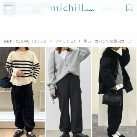
アプリでmichillが
無料ダウンロード
もっと便利に
michill byGMO（ミチル）
ファッション
黒カーゴパンツの最旬コーデ