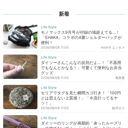
新着
モノマックス9月号が付録の域超えてる…！
「SHAKA」コラボの4層ショルダーバッグが
便利！
2026/08/08 11:00
michill エンタメ
ダイソーさんこんなの反則だよ…！「不器用
でもなんとかなる！」可愛くて便利なお弁当
グッズ
2026/08/08 11:00
海原藍
セリアでタグを見た瞬間カゴ行き！「100円
とは思えない上質感！」「今流行ってるヤ
ツ！」
2026/08/08 11:00
如月せり
ダイソーのリングが画期的「余ったルーズリ