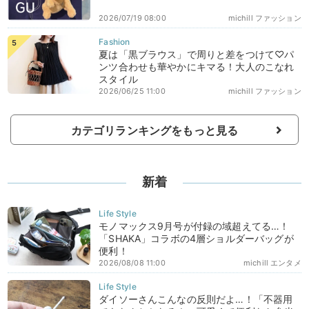
2026/07/19 08:00
michill ファッション
夏は「黒ブラウス」で周りと差をつけて♡パ
ンツ合わせも華やかにキマる！大人のこなれ
スタイル
2026/06/25 11:00
michill ファッション
カテゴリランキングをもっと見る
新着
モノマックス9月号が付録の域超えてる…！
「SHAKA」コラボの4層ショルダーバッグが
便利！
2026/08/08 11:00
michill エンタメ
ダイソーさんこんなの反則だよ…！「不器用