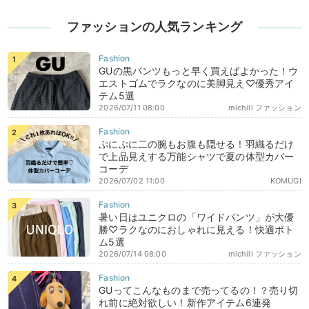
ファッションの人気ランキング
GUの黒パンツもっと早く買えばよかった！ウ
エストゴムでラクなのに美脚見え♡優秀アイ
テム5選
2026/07/11 08:00
michill ファッション
ぷにぷに二の腕もお腹も隠せる！羽織るだけ
で上品見えする万能シャツで夏の体型カバー
コーデ
2026/07/02 11:00
KOMUGI
暑い日はユニクロの「ワイドパンツ」が大優
勝♡ラクなのにおしゃれに見える！快適ボト
ム5選
2026/07/14 08:00
michill ファッション
GUってこんなものまで売ってるの！？売り切
れ前に絶対欲しい！新作アイテム6連発