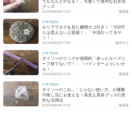
でもなんとかなる！」可愛くて便利なお弁当
グッズ
2026/08/08 11:00
海原藍
セリアでタグを見た瞬間カゴ行き！「100円
とは思えない上質感！」「今流行ってるヤ
ツ！」
2026/08/08 11:00
如月せり
ダイソーのリングが画期的「余ったルーズリ
ーフ捨てないで！」「バインダーよりいいか
も！」
2026/08/08 11:00
海原藍
ダイソーのこれ…「じゃない使い方」が優勝
♡推し活にも使える！高見え美容グッズの意
外な活用法
2026/08/08 11:00
海原藍