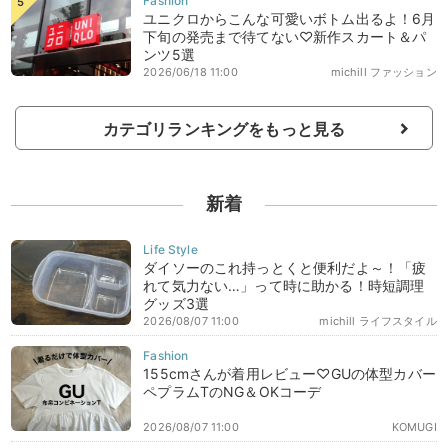
ユニクロからこんな可愛いボトム出るよ！6月
下旬の発売まで待てない♡新作スカート＆パ
ンツ5選
2026/06/18 11:00
michill ファッション
カテゴリランキングをもっと見る
新着
ダイソーのこれ持っとくと便利だよ～！「疲
れて気力ない…」って時に助かる！時短調理
グッズ3選
2026/08/07 11:00
michill ライフスタイル
155cmさんが着用レビュー♡GUの体型カバー
ペプラムTのNG＆OKコーデ
2026/08/07 11:00
KOMUGI