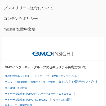
プレスリリース送付について
コンテンツポリシー
michill 繁體中文版
GMOインターネットグループのセキュリティ事業について
世界初総合ネットセキュリティサービス「GMOセキュリティ24」
セキュリティ相談AIチャットボット
パスワード漏洩診断
Webサイトリスク診断
実在証明・盗聴対策
サイバー攻撃対策（GMOサイバーセキュリティ byイエラエ）
サイバー攻撃対策（GMO Flatt Security）
なりすまし対策
セキュリティ事業の軌跡