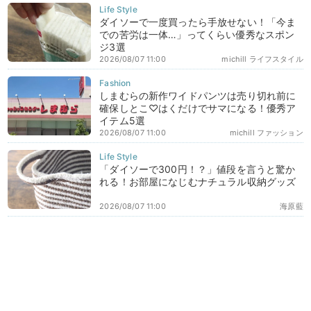
ダイソーで一度買ったら手放せない！「今ま
での苦労は一体…」ってくらい優秀なスポン
ジ3選
2026/08/07 11:00
michill ライフスタイル
しまむらの新作ワイドパンツは売り切れ前に
確保しとこ♡はくだけでサマになる！優秀ア
イテム5選
2026/08/07 11:00
michill ファッション
「ダイソーで300円！？」値段を言うと驚か
れる！お部屋になじむナチュラル収納グッズ
2026/08/07 11:00
海原藍