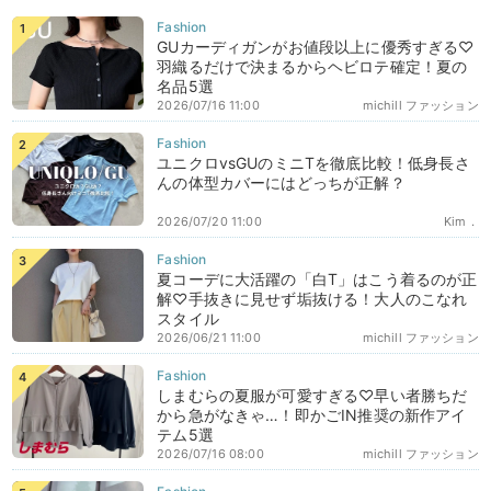
GUカーディガンがお値段以上に優秀すぎる♡
羽織るだけで決まるからヘビロテ確定！夏の
名品5選
2026/07/16 11:00
michill ファッション
ユニクロvsGUのミニTを徹底比較！低身長さ
んの体型カバーにはどっちが正解？
2026/07/20 11:00
Kim．
夏コーデに大活躍の「白T」はこう着るのが正
解♡手抜きに見せず垢抜ける！大人のこなれ
スタイル
2026/06/21 11:00
michill ファッション
しまむらの夏服が可愛すぎる♡早い者勝ちだ
から急がなきゃ…！即かごIN推奨の新作アイ
テム5選
2026/07/16 08:00
michill ファッション