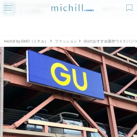
アプリでmichillが
無料ダウンロード
もっと便利に
michill byGMO（ミチル）
ファッション
GUのおすすめ新作ワイドパン