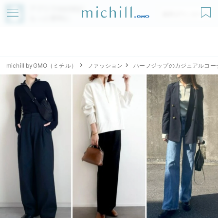
アプリでmichillが
無料ダウンロード
もっと便利に
michill byGMO（ミチル）
ファッション
ハーフジップのカジュアルコー