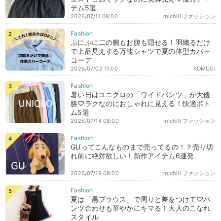
テム5選
2026/07/11 08:00
michill ファッション
ぷにぷに二の腕もお腹も隠せる！羽織るだけ
で上品見えする万能シャツで夏の体型カバー
コーデ
2026/07/02 11:00
KOMUGI
暑い日はユニクロの「ワイドパンツ」が大優
勝♡ラクなのにおしゃれに見える！快適ボト
ム5選
2026/07/14 08:00
michill ファッション
GUってこんなものまで売ってるの！？売り切
れ前に絶対欲しい！新作アイテム6連発
2026/07/19 08:00
michill ファッション
夏は「黒ブラウス」で周りと差をつけて♡パ
ンツ合わせも華やかにキマる！大人のこなれ
スタイル