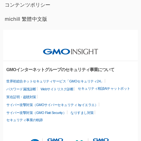
コンテンツポリシー
michill 繁體中文版
GMOインターネットグループのセキュリティ事業について
世界初総合ネットセキュリティサービス「GMOセキュリティ24」
セキュリティ相談AIチャットボット
パスワード漏洩診断
Webサイトリスク診断
実在証明・盗聴対策
サイバー攻撃対策（GMOサイバーセキュリティ byイエラエ）
サイバー攻撃対策（GMO Flatt Security）
なりすまし対策
セキュリティ事業の軌跡