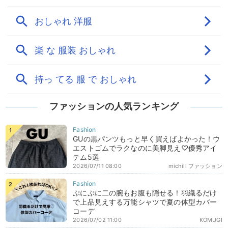
ファッションの人気ランキング
GUの黒パンツもっと早く買えばよかった！ウ
エストゴムでラクなのに美脚見え♡優秀アイ
テム5選
2026/07/11 08:00
michill ファッション
ぷにぷに二の腕もお腹も隠せる！羽織るだけ
で上品見えする万能シャツで夏の体型カバー
コーデ
2026/07/02 11:00
KOMUGI