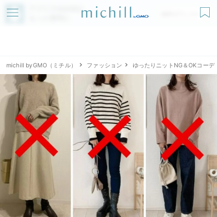
アプリでmichillが
無料ダウンロード
もっと便利に
michill byGMO（ミチル）
ファッション
ゆったりニットNG＆OKコーデ