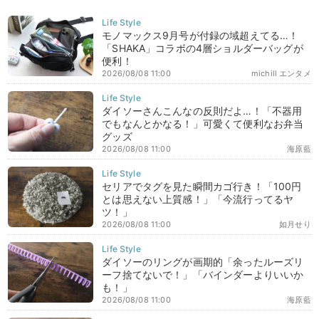
モノマックス9月号が付録の域超えてる…！
「SHAKA」コラボの4層ショルダーバッグが
便利！
2026/08/08 11:00
michill エンタメ
ダイソーさんこんなの反則だよ…！「不器用
でもなんとかなる！」可愛くて便利なお弁当
グッズ
2026/08/08 11:00
海原藍
セリアでタグを見た瞬間カゴ行き！「100円
とは思えない上質感！」「今流行ってるヤ
ツ！」
2026/08/08 11:00
如月せり
ダイソーのリングが画期的「余ったルーズリ
ーフ捨てないで！」「バインダーよりいいか
も！」
2026/08/08 11:00
海原藍