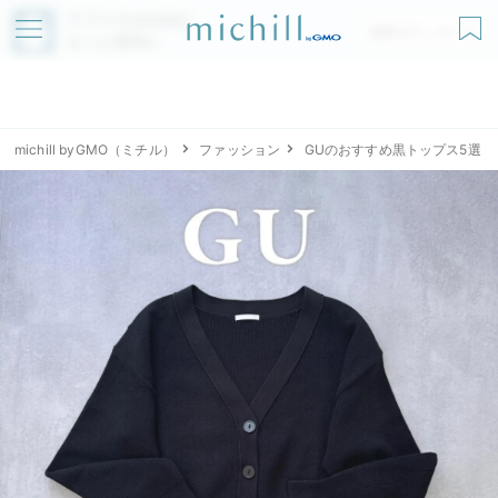
アプリでmichillが
無料ダウンロード
もっと便利に
michill byGMO（ミチル）
ファッション
GUのおすすめ黒トップス5選