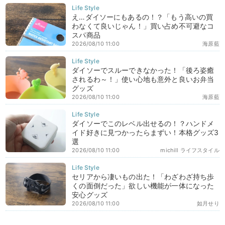
え…ダイソーにもあるの！？「もう高いの買
わなくて良いじゃん！」買い占め不可避なコ
スパ商品
2026/08/10 11:00
海原藍
ダイソーでスルーできなかった！「後ろ姿癒
されるわ～！」使い心地も意外と良いお弁当
グッズ
2026/08/10 11:00
海原藍
ダイソーでこのレベル出せるの！？ハンドメ
イド好きに見つかったらまずい！本格グッズ3
選
2026/08/10 11:00
michill ライフスタイル
セリアから凄いもの出た！「わざわざ持ち歩
くの面倒だった」欲しい機能が一体になった
安心グッズ
2026/08/10 11:00
如月せり