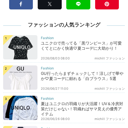
ファッションの人気ランキング
ユニクロで売ってる「黒ワンピース」が可愛
くてとにかく快適♡夏コーデに大助かり！
2026/08/03 08:00
michill ファッション
GU行ったらまずチェックして！涼しげで華や
か♡夏コーデに頼れる「白ブラウス」5選
2026/06/27 11:00
michill ファッション
夏はユニクロの羽織りが大活躍！UV＆冷房対
策だけじゃない！羽織ればサマ見えの優秀ア
イテム
2026/06/26 08:00
michill ファッション