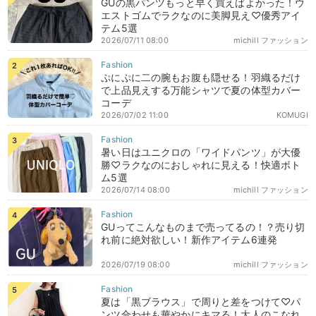
GUの黒パンツもっと早く買えばよかった！ウ
エストゴムでラクなのに美脚見え♡優秀アイ
テム5選
2026/07/11 08:00
michill ファッション
ぷにぷに二の腕もお腹も隠せる！羽織るだけ
で上品見えする万能シャツで夏の体型カバー
コーデ
2026/07/02 11:00
KOMUGI
暑い日はユニクロの「ワイドパンツ」が大優
勝♡ラクなのにおしゃれに見える！快適ボト
ム5選
2026/07/14 08:00
michill ファッション
GUってこんなものまで売ってるの！？売り切
れ前に絶対欲しい！新作アイテム6連発
2026/07/19 08:00
michill ファッション
夏は「黒ブラウス」で周りと差をつけて♡パ
ンツ合わせも華やかにキマる！大人のこなれ