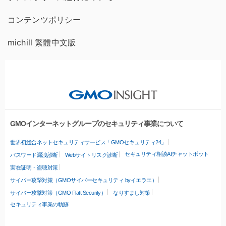
コンテンツポリシー
michill 繁體中文版
GMOインターネットグループのセキュリティ事業について
世界初総合ネットセキュリティサービス「GMOセキュリティ24」
セキュリティ相談AIチャットボット
パスワード漏洩診断
Webサイトリスク診断
実在証明・盗聴対策
サイバー攻撃対策（GMOサイバーセキュリティ byイエラエ）
サイバー攻撃対策（GMO Flatt Security）
なりすまし対策
セキュリティ事業の軌跡