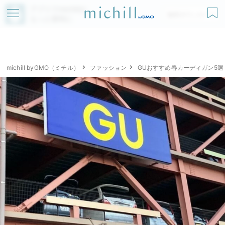
アプリでmichillが
無料ダウンロード
もっと便利に
michill byGMO（ミチル）
ファッション
GUおすすめ春カーディガン5選