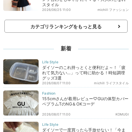
スタイル
2026/06/25 11:00
michill ファッション
カテゴリランキングをもっと見る
新着
ダイソーのこれ持っとくと便利だよ～！「疲
れて気力ない…」って時に助かる！時短調理
グッズ3選
2026/08/07 11:00
michill ライフスタイル
155cmさんが着用レビュー♡GUの体型カバー
ペプラムTのNG＆OKコーデ
2026/08/07 11:00
KOMUGI
ダイソーで一度買ったら手放せない！「今ま