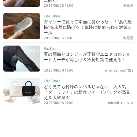
ニ財布
2026/08/06 11:00
海原藍
ダイソーで買って本当に良かった～！“あの恐
怖”を未然に防げる！気軽に始められる対策シ
ール
2026/08/06 11:00
海原藍
夏の羽織りはシアーが正解♡ユニクロのショ
ートカーデが涼しげ＆冷房対策で使える！
2026/08/06 11:00
emi_fashion_1122
どう見ても付録のレベルじゃない！大人気
「ダーリッチ」の新作ツイードバッグが高見
え＆大容量♡
2026/08/06 11:00
michill エンタメ