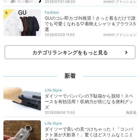
2026/07/31 08:00
michill ファッション
GUのコレ即カゴIN推奨！さっと着るだけで誰
でも可愛くなれる♡着映えシャツ＆ブラウス5
選
2026/07/09 11:00
michill ファッション
カテゴリランキングをもっと見る
新着
ダイソーでパンパンの下駄箱から脱却！スペ
ースを有効活用！収納力が倍になる便利グッ
ズ
2026/08/06 11:00
海原藍
ダイソーで良いの見つけちゃった！「コンパ
クト派が大歓喜！」驚くほどスリムなミニミ