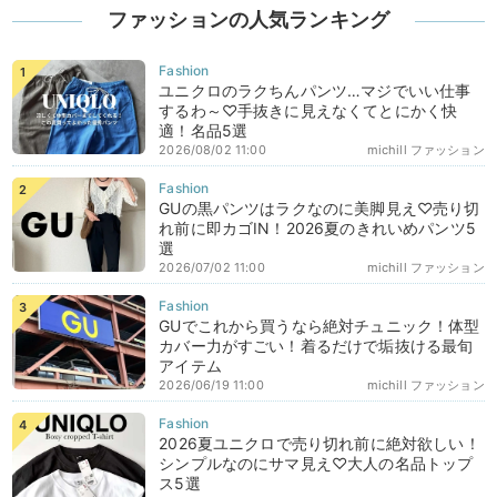
ファッションの人気ランキング
ユニクロのラクちんパンツ…マジでいい仕事
するわ～♡手抜きに見えなくてとにかく快
適！名品5選
2026/08/02 11:00
michill ファッション
GUの黒パンツはラクなのに美脚見え♡売り切
れ前に即カゴIN！2026夏のきれいめパンツ5
選
2026/07/02 11:00
michill ファッション
GUでこれから買うなら絶対チュニック！体型
カバー力がすごい！着るだけで垢抜ける最旬
アイテム
2026/06/19 11:00
michill ファッション
2026夏ユニクロで売り切れ前に絶対欲しい！
シンプルなのにサマ見え♡大人の名品トップ
ス5選