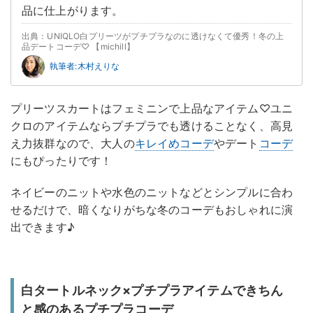
品に仕上がります。
出典：UNIQLO白プリーツがプチプラなのに透けなくて優秀！冬の上
品デートコーデ♡ 【michill】
執筆者:木村えりな
プリーツスカートはフェミニンで上品なアイテム♡ユニ
クロのアイテムならプチプラでも透けることなく、高見
え力抜群なので、大人の
キレイめコーデ
やデート
コーデ
にもぴったりです！
ネイビーのニットや水色のニットなどとシンプルに合わ
せるだけで、暗くなりがちな冬のコーデもおしゃれに演
出できます♪
白タートルネック×プチプラアイテムできちん
と感のあるプチプラコーデ