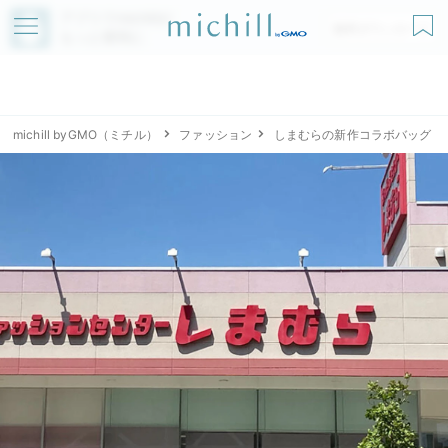
アプリでmichillが
無料ダウンロード
もっと便利に
michill byGMO（ミチル）
ファッション
しまむらの新作コラボバッグ