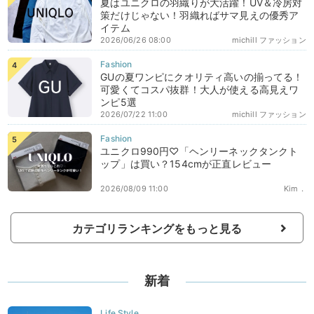
夏はユニクロの羽織りが大活躍！UV＆冷房対
策だけじゃない！羽織ればサマ見えの優秀ア
イテム
2026/06/26 08:00
michill ファッション
GUの夏ワンピにクオリティ高いの揃ってる！
可愛くてコスパ抜群！大人が使える高見えワ
ンピ5選
2026/07/22 11:00
michill ファッション
ユニクロ990円♡「ヘンリーネックタンクト
ップ」は買い？154cmが正直レビュー
2026/08/09 11:00
Kim．
カテゴリランキングをもっと見る
新着