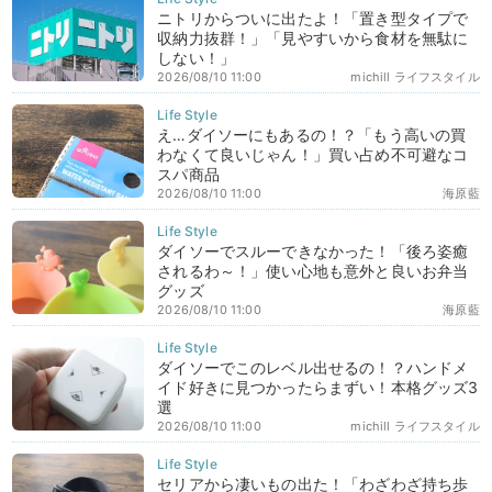
ニトリからついに出たよ！「置き型タイプで
収納力抜群！」「見やすいから食材を無駄に
しない！」
2026/08/10 11:00
michill ライフスタイル
え…ダイソーにもあるの！？「もう高いの買
わなくて良いじゃん！」買い占め不可避なコ
スパ商品
2026/08/10 11:00
海原藍
ダイソーでスルーできなかった！「後ろ姿癒
されるわ～！」使い心地も意外と良いお弁当
グッズ
2026/08/10 11:00
海原藍
ダイソーでこのレベル出せるの！？ハンドメ
イド好きに見つかったらまずい！本格グッズ3
選
2026/08/10 11:00
michill ライフスタイル
セリアから凄いもの出た！「わざわざ持ち歩