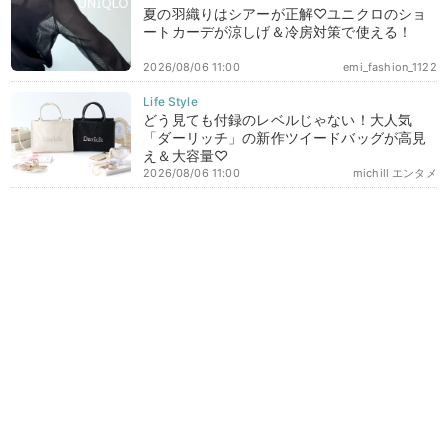
夏の羽織りはシアーが正解♡ユニクロのショ
ートカーデが涼しげ＆冷房対策で使える！
2026/08/06 11:00
emi_fashion_1122
どう見ても付録のレベルじゃない！大人気
「ダーリッチ」の新作ツイードバッグが高見
え＆大容量♡
2026/08/06 11:00
michill エンタメ