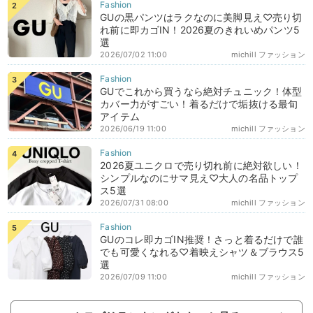
GUの黒パンツはラクなのに美脚見え♡売り切
れ前に即カゴIN！2026夏のきれいめパンツ5
選
2026/07/02 11:00
michill ファッション
GUでこれから買うなら絶対チュニック！体型
カバー力がすごい！着るだけで垢抜ける最旬
アイテム
2026/06/19 11:00
michill ファッション
2026夏ユニクロで売り切れ前に絶対欲しい！
シンプルなのにサマ見え♡大人の名品トップ
ス5選
2026/07/31 08:00
michill ファッション
GUのコレ即カゴIN推奨！さっと着るだけで誰
でも可愛くなれる♡着映えシャツ＆ブラウス5
選
2026/07/09 11:00
michill ファッション