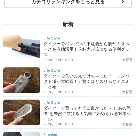
カテゴリランキングをもっと見る
新着
ダイソーでパンパンの下駄箱から脱却！スペ
ースを有効活用！収納力が倍になる便利グッ
ズ
2026/08/06 11:00
海原藍
ダイソーで良いの見つけちゃった！「コンパ
クト派が大歓喜！」驚くほどスリムなミニミ
ニ財布
2026/08/06 11:00
海原藍
ダイソーで買って本当に良かった～！“あの恐
怖”を未然に防げる！気軽に始められる対策シ
ール
2026/08/06 11:00
海原藍