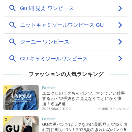
ファッションの人気ランキング
ユニクロのラクちんパンツ…マジでいい仕事
するわ～♡手抜きに見えなくてとにかく快
適！名品5選
2026/08/02 11:00
michill ファッション
GUの黒パンツはラクなのに美脚見え♡売り切
れ前に即カゴIN！2026夏のきれいめパンツ5