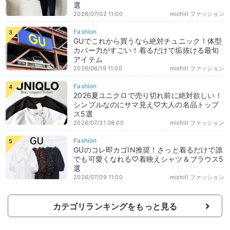
選
2026/07/02 11:00
michill ファッション
GUでこれから買うなら絶対チュニック！体型
カバー力がすごい！着るだけで垢抜ける最旬
アイテム
2026/06/19 11:00
michill ファッション
2026夏ユニクロで売り切れ前に絶対欲しい！
シンプルなのにサマ見え♡大人の名品トップ
ス5選
2026/07/31 08:00
michill ファッション
GUのコレ即カゴIN推奨！さっと着るだけで誰
でも可愛くなれる♡着映えシャツ＆ブラウス5
選
2026/07/09 11:00
michill ファッション
カテゴリランキングをもっと見る