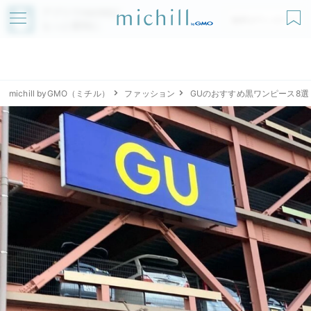
アプリでmichillが
無料ダウンロード
もっと便利に
michill byGMO（ミチル）
ファッション
GUのおすすめ黒ワンピース8選