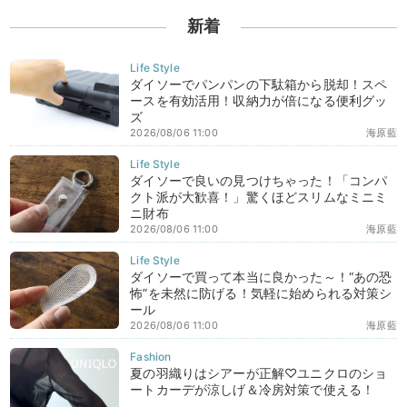
新着
ダイソーでパンパンの下駄箱から脱却！スペ
ースを有効活用！収納力が倍になる便利グッ
ズ
2026/08/06 11:00
海原藍
ダイソーで良いの見つけちゃった！「コンパ
クト派が大歓喜！」驚くほどスリムなミニミ
ニ財布
2026/08/06 11:00
海原藍
ダイソーで買って本当に良かった～！“あの恐
怖”を未然に防げる！気軽に始められる対策シ
ール
2026/08/06 11:00
海原藍
夏の羽織りはシアーが正解♡ユニクロのショ
ートカーデが涼しげ＆冷房対策で使える！