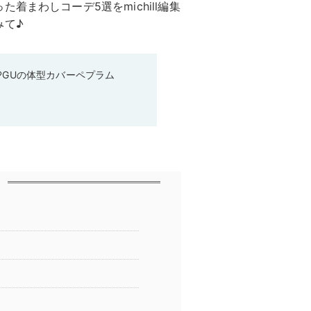
まわしコーデ5選をmichill編集
みて♪
♡GUの体型カバーペプラム