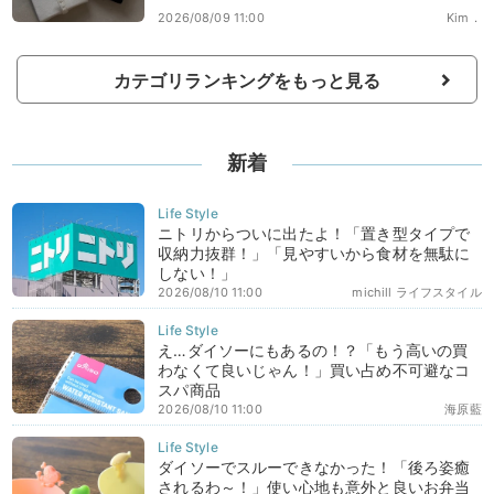
2026/08/09 11:00
Kim．
カテゴリランキングをもっと見る
新着
ニトリからついに出たよ！「置き型タイプで
収納力抜群！」「見やすいから食材を無駄に
しない！」
2026/08/10 11:00
michill ライフスタイル
え…ダイソーにもあるの！？「もう高いの買
わなくて良いじゃん！」買い占め不可避なコ
スパ商品
2026/08/10 11:00
海原藍
ダイソーでスルーできなかった！「後ろ姿癒
されるわ～！」使い心地も意外と良いお弁当