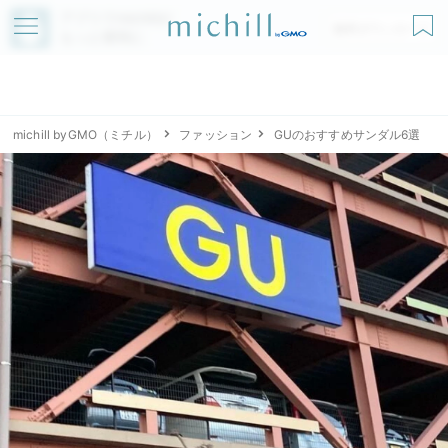
アプリでmichillが
無料ダウンロード
もっと便利に
michill byGMO（ミチル）
ファッション
GUのおすすめサンダル6選