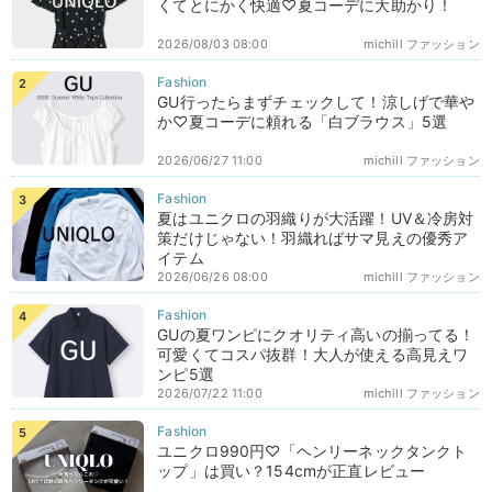
くてとにかく快適♡夏コーデに大助かり！
2026/08/03 08:00
michill ファッション
GU行ったらまずチェックして！涼しげで華や
か♡夏コーデに頼れる「白ブラウス」5選
2026/06/27 11:00
michill ファッション
夏はユニクロの羽織りが大活躍！UV＆冷房対
策だけじゃない！羽織ればサマ見えの優秀ア
イテム
2026/06/26 08:00
michill ファッション
GUの夏ワンピにクオリティ高いの揃ってる！
可愛くてコスパ抜群！大人が使える高見えワ
ンピ5選
2026/07/22 11:00
michill ファッション
ユニクロ990円♡「ヘンリーネックタンクト
ップ」は買い？154cmが正直レビュー