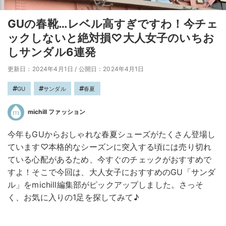
GUの春靴…レベル高すぎですわ！今チェ
ックしないと絶対損♡大人女子のいちお
しサンダル6連発
更新日：2024年4月1日
/
公開日：2024年4月1日
GU
サンダル
春夏
michill ファッション
今年もGUからおしゃれな春夏シューズがたくさん登場し
ています♡本格的なシーズンに突入する頃には売り切れ
ている心配があるため、今すぐのチェックがおすすめで
すよ！そこで今回は、大人女子におすすめのGU「サンダ
ル」をmichill編集部がピックアップしました。さっそ
く、お気に入りの1足を探してみて♪