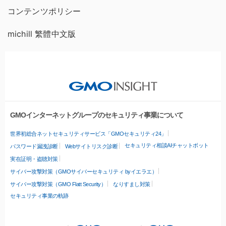
コンテンツポリシー
michill 繁體中文版
GMOインターネットグループのセキュリティ事業について
世界初総合ネットセキュリティサービス「GMOセキュリティ24」
セキュリティ相談AIチャットボット
パスワード漏洩診断
Webサイトリスク診断
実在証明・盗聴対策
サイバー攻撃対策（GMOサイバーセキュリティ byイエラエ）
サイバー攻撃対策（GMO Flatt Security）
なりすまし対策
セキュリティ事業の軌跡