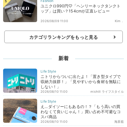
ユニクロ990円♡「ヘンリーネックタンクト
ップ」は買い？154cmが正直レビュー
2026/08/09 11:00
Kim．
カテゴリランキングをもっと見る
新着
ニトリからついに出たよ！「置き型タイプで
収納力抜群！」「見やすいから食材を無駄に
しない！」
2026/08/10 11:00
michill ライフスタイル
え…ダイソーにもあるの！？「もう高いの買
わなくて良いじゃん！」買い占め不可避なコ
スパ商品
2026/08/10 11:00
海原藍