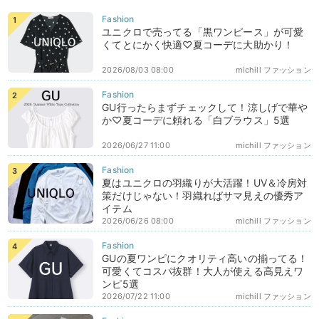
ユニクロで売ってる「黒ワンピース」が可愛
くてとにかく快適♡夏コーデに大助かり！
2026/08/03 08:00
michill ファッション
GU行ったらまずチェックして！涼しげで華や
か♡夏コーデに頼れる「白ブラウス」5選
2026/06/27 11:00
michill ファッション
夏はユニクロの羽織りが大活躍！UV＆冷房対
策だけじゃない！羽織ればサマ見えの優秀ア
イテム
2026/06/26 08:00
michill ファッション
GUの夏ワンピにクオリティ高いの揃ってる！
可愛くてコスパ抜群！大人が使える高見えワ
ンピ5選
2026/07/22 11:00
michill ファッション