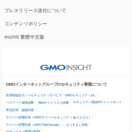
プレスリリース送付について
コンテンツポリシー
michill 繁體中文版
GMOインターネットグループのセキュリティ事業について
世界初総合ネットセキュリティサービス「GMOセキュリティ24」
セキュリティ相談AIチャットボット
パスワード漏洩診断
Webサイトリスク診断
実在証明・盗聴対策
サイバー攻撃対策（GMOサイバーセキュリティ byイエラエ）
サイバー攻撃対策（GMO Flatt Security）
なりすまし対策
セキュリティ事業の軌跡