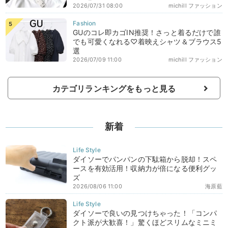
2026/07/31 08:00
michill ファッション
GUのコレ即カゴIN推奨！さっと着るだけで誰
でも可愛くなれる♡着映えシャツ＆ブラウス5
選
2026/07/09 11:00
michill ファッション
カテゴリランキングをもっと見る
新着
ダイソーでパンパンの下駄箱から脱却！スペ
ースを有効活用！収納力が倍になる便利グッ
ズ
2026/08/06 11:00
海原藍
ダイソーで良いの見つけちゃった！「コンパ
クト派が大歓喜！」驚くほどスリムなミニミ