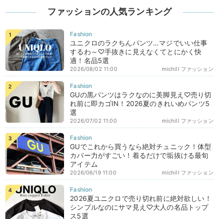
ファッションの人気ランキング
ユニクロのラクちんパンツ…マジでいい仕事
するわ～♡手抜きに見えなくてとにかく快
適！名品5選
2026/08/02 11:00
michill ファッション
GUの黒パンツはラクなのに美脚見え♡売り切
れ前に即カゴIN！2026夏のきれいめパンツ5
選
2026/07/02 11:00
michill ファッション
GUでこれから買うなら絶対チュニック！体型
カバー力がすごい！着るだけで垢抜ける最旬
アイテム
2026/06/19 11:00
michill ファッション
2026夏ユニクロで売り切れ前に絶対欲しい！
シンプルなのにサマ見え♡大人の名品トップ
ス5選