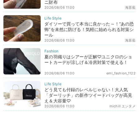
ニ財布
2026/08/06 11:00
海原藍
ダイソーで買って本当に良かった～！“あの恐
怖”を未然に防げる！気軽に始められる対策シ
ール
2026/08/06 11:00
海原藍
夏の羽織りはシアーが正解♡ユニクロのショ
ートカーデが涼しげ＆冷房対策で使える！
2026/08/06 11:00
emi_fashion_1122
どう見ても付録のレベルじゃない！大人気
「ダーリッチ」の新作ツイードバッグが高見
え＆大容量♡
2026/08/06 11:00
michill エンタメ