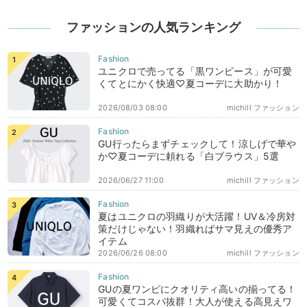
ファッションの人気ランキング
ユニクロで売ってる「黒ワンピース」が可愛
くてとにかく快適♡夏コーデに大助かり！
2026/08/03 08:00
michill ファッション
GU行ったらまずチェックして！涼しげで華や
か♡夏コーデに頼れる「白ブラウス」5選
2026/06/27 11:00
michill ファッション
夏はユニクロの羽織りが大活躍！UV＆冷房対
策だけじゃない！羽織ればサマ見えの優秀ア
イテム
2026/06/26 08:00
michill ファッション
GUの夏ワンピにクオリティ高いの揃ってる！
可愛くてコスパ抜群！大人が使える高見えワ