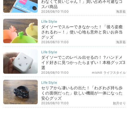
わなくて良いじゃん！」買い占め不可避なコ
スパ商品
2026/08/10 11:00
海原藍
ダイソーでスルーできなかった！「後ろ姿癒
されるわ～！」使い心地も意外と良いお弁当
グッズ
2026/08/10 11:00
海原藍
ダイソーでこのレベル出せるの！？ハンドメ
イド好きに見つかったらまずい！本格グッズ3
選
2026/08/10 11:00
michill ライフスタイル
セリアから凄いもの出た！「わざわざ持ち歩
くの面倒だった」欲しい機能が一体になった
安心グッズ
2026/08/10 11:00
如月せり