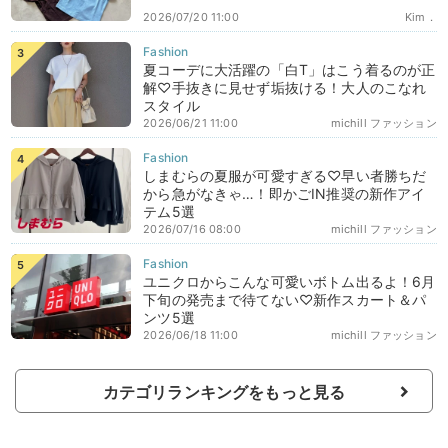
2026/07/20 11:00
Kim．
夏コーデに大活躍の「白T」はこう着るのが正
解♡手抜きに見せず垢抜ける！大人のこなれ
スタイル
2026/06/21 11:00
michill ファッション
しまむらの夏服が可愛すぎる♡早い者勝ちだ
から急がなきゃ…！即かごIN推奨の新作アイ
テム5選
2026/07/16 08:00
michill ファッション
ユニクロからこんな可愛いボトム出るよ！6月
下旬の発売まで待てない♡新作スカート＆パ
ンツ5選
2026/06/18 11:00
michill ファッション
カテゴリランキングをもっと見る