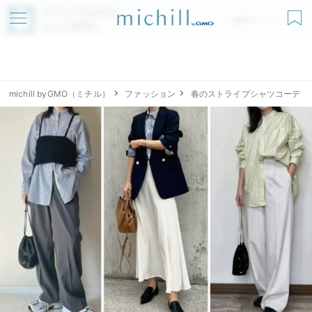
アプリでmichillが
無料ダウンロード
もっと便利に
michill byGMO（ミチル）
ファッション
春のストライプシャツコーデ