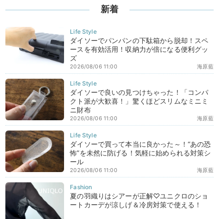
新着
ダイソーでパンパンの下駄箱から脱却！スペ
ースを有効活用！収納力が倍になる便利グッ
ズ
2026/08/06 11:00
海原藍
ダイソーで良いの見つけちゃった！「コンパ
クト派が大歓喜！」驚くほどスリムなミニミ
ニ財布
2026/08/06 11:00
海原藍
ダイソーで買って本当に良かった～！“あの恐
怖”を未然に防げる！気軽に始められる対策シ
ール
2026/08/06 11:00
海原藍
夏の羽織りはシアーが正解♡ユニクロのショ
ートカーデが涼しげ＆冷房対策で使える！