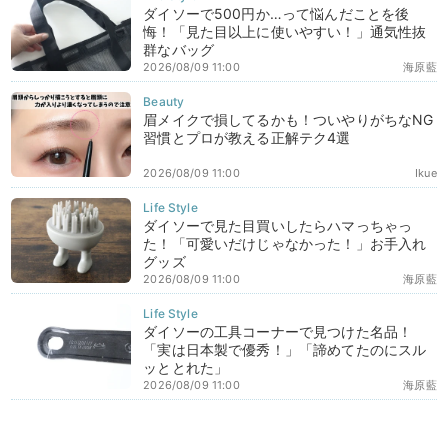
ダイソーで500円か…って悩んだことを後
悔！「見た目以上に使いやすい！」通気性抜
群なバッグ
2026/08/09 11:00
海原藍
眉メイクで損してるかも！ついやりがちなNG
習慣とプロが教える正解テク4選
2026/08/09 11:00
Ikue
ダイソーで見た目買いしたらハマっちゃっ
た！「可愛いだけじゃなかった！」お手入れ
グッズ
2026/08/09 11:00
海原藍
ダイソーの工具コーナーで見つけた名品！
「実は日本製で優秀！」「諦めてたのにスル
ッととれた」
2026/08/09 11:00
海原藍