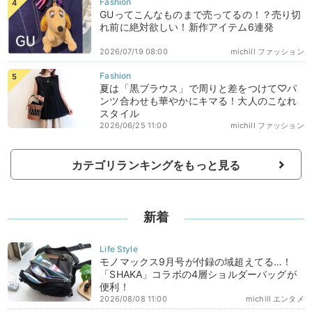
GUってこんなものまで売ってるの！？売り切
れ前に絶対欲しい！新作アイテム6連発
2026/07/19 08:00
michill ファッション
夏は「黒ブラウス」で周りと差をつけて♡パ
ンツ合わせも華やかにキマる！大人のこなれ
スタイル
2026/06/25 11:00
michill ファッション
カテゴリランキングをもっと見る
新着
モノマックス9月号が付録の域超えてる…！
「SHAKA」コラボの4層ショルダーバッグが
便利！
2026/08/08 11:00
michill エンタメ