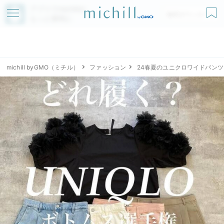
アプリでmichillが
無料ダウンロード
もっと便利に
michill byGMO（ミチル）
ファッション
24春夏のユニクロワイドパンツ