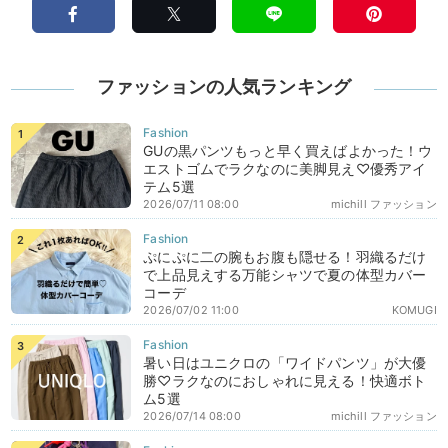
ファッションの人気ランキング
GUの黒パンツもっと早く買えばよかった！ウ
エストゴムでラクなのに美脚見え♡優秀アイ
テム5選
2026/07/11 08:00
michill ファッション
ぷにぷに二の腕もお腹も隠せる！羽織るだけ
で上品見えする万能シャツで夏の体型カバー
コーデ
2026/07/02 11:00
KOMUGI
暑い日はユニクロの「ワイドパンツ」が大優
勝♡ラクなのにおしゃれに見える！快適ボト
ム5選
2026/07/14 08:00
michill ファッション