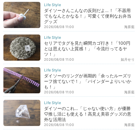
ダイソーさんこんなの反則だよ…！「不器用
でもなんとかなる！」可愛くて便利なお弁当
グッズ
2026/08/08 11:00
海原藍
セリアでタグを見た瞬間カゴ行き！「100円
とは思えない上質感！」「今流行ってるヤ
ツ！」
2026/08/08 11:00
如月せり
ダイソーのリングが画期的「余ったルーズリ
ーフ捨てないで！」「バインダーよりいいか
も！」
2026/08/08 11:00
海原藍
ダイソーのこれ…「じゃない使い方」が優勝
♡推し活にも使える！高見え美容グッズの意
外な活用法
2026/08/08 11:00
海原藍