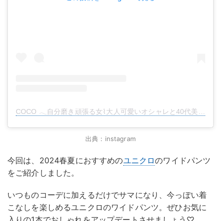
COCO 𓂃自分磨き頑張る女⌇大人可愛いオシャレと40代美容𓂃(@rococo39)がシェアした投稿
出典：instagram
今回は、2024春夏におすすめの
ユニクロ
のワイドパンツ
をご紹介しました。
いつものコーデに加えるだけでサマになり、今っぽい着
こなしを楽しめるユニクロのワイドパンツ。ぜひお気に
入りの1本でおしゃれをアップデートさせましょう♡