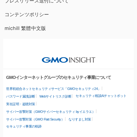
プレスリリース送付について
コンテンツポリシー
michill 繁體中文版
GMOインターネットグループのセキュリティ事業について
世界初総合ネットセキュリティサービス「GMOセキュリティ24」
セキュリティ相談AIチャットボット
パスワード漏洩診断
Webサイトリスク診断
実在証明・盗聴対策
サイバー攻撃対策（GMOサイバーセキュリティ byイエラエ）
サイバー攻撃対策（GMO Flatt Security）
なりすまし対策
セキュリティ事業の軌跡