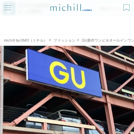
アプリでmichillが
無料ダウンロード
もっと便利に
michill byGMO（ミチル）
ファッション
GU新作ワンピ＆オールインワ