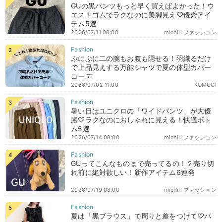
GUの黒パンツもっと早く買えばよかった！ウ
エストゴムでラクなのに美脚見え♡優秀アイ
テム5選
2026/07/11 08:00
michill ファッション
ぷにぷに二の腕もお腹も隠せる！羽織るだけ
で上品見えする万能シャツで夏の体型カバー
コーデ
2026/07/02 11:00
KOMUGI
暑い日はユニクロの「ワイドパンツ」が大優
勝♡ラクなのにおしゃれに見える！快適ボト
ム5選
2026/07/14 08:00
michill ファッション
GUってこんなものまで売ってるの！？売り切
れ前に絶対欲しい！新作アイテム6連発
2026/07/19 08:00
michill ファッション
夏は「黒ブラウス」で周りと差をつけて♡パ