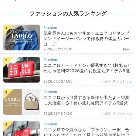
ファッションの人気ランキング
低身長さんにもおすすめ！ユニクロリネンブ
レンドイージーパンツで作る夏の体型カバー
コーデ
2026/06/21 11:00
Kim．
ユニクロカーディガンが優秀すぎて1枚あると
めちゃ便利♡2026夏のお役立ちアイテム5選
2026/07/02 11:00
michill ファッション
ユニクロから可愛すぎる新作が出たよ～♡夏
に大活躍する！買い逃し厳禁アイテム6連発
2026/06/16 11:00
michill ファッション
ユニクロで今買うなら「ブラウン」一択！合
わせるだけでこなれて見える♡簡単垢抜けア