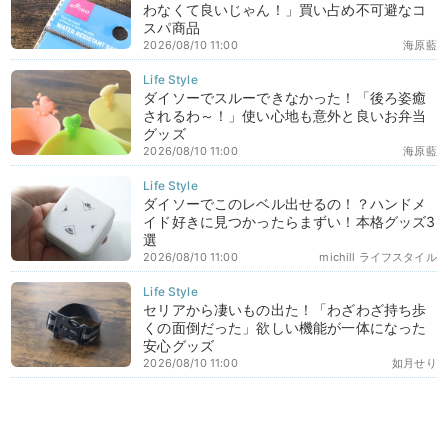
わなくて良いじゃん！」買い占め不可避なコ
スパ商品
2026/08/10 11:00
海原藍
ダイソーでスルーできなかった！「後ろ姿癒
されるわ～！」使い心地も意外と良いお弁当
グッズ
2026/08/10 11:00
海原藍
ダイソーでこのレベル出せるの！？ハンドメ
イド好きに見つかったらまずい！本格グッズ3
選
2026/08/10 11:00
michill ライフスタイル
セリアから凄いもの出た！「わざわざ持ち歩
くの面倒だった」欲しい機能が一体になった
安心グッズ
2026/08/10 11:00
如月せり