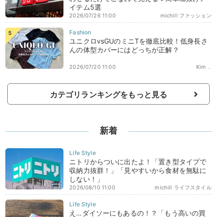
イテム5選
2026/07/26 11:00
michill ファッション
ユニクロvsGUのミニTを徹底比較！低身長さ
んの体型カバーにはどっちが正解？
2026/07/20 11:00
Kim．
カテゴリランキングをもっと見る
新着
ニトリからついに出たよ！「置き型タイプで
収納力抜群！」「見やすいから食材を無駄に
しない！」
2026/08/10 11:00
michill ライフスタイル
え…ダイソーにもあるの！？「もう高いの買