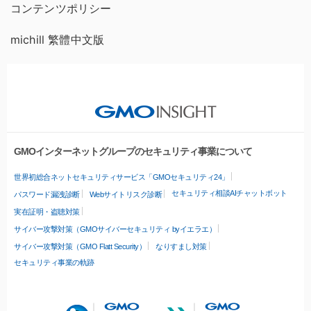
コンテンツポリシー
michill 繁體中文版
GMOインターネットグループのセキュリティ事業について
世界初総合ネットセキュリティサービス「GMOセキュリティ24」
セキュリティ相談AIチャットボット
パスワード漏洩診断
Webサイトリスク診断
実在証明・盗聴対策
サイバー攻撃対策（GMOサイバーセキュリティ byイエラエ）
サイバー攻撃対策（GMO Flatt Security）
なりすまし対策
セキュリティ事業の軌跡