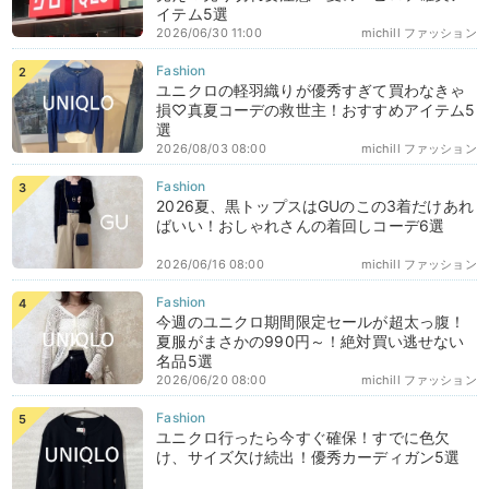
イテム5選
2026/06/30 11:00
michill ファッション
ユニクロの軽羽織りが優秀すぎて買わなきゃ
損♡真夏コーデの救世主！おすすめアイテム5
選
2026/08/03 08:00
michill ファッション
2026夏、黒トップスはGUのこの3着だけあれ
ばいい！おしゃれさんの着回しコーデ6選
2026/06/16 08:00
michill ファッション
今週のユニクロ期間限定セールが超太っ腹！
夏服がまさかの990円～！絶対買い逃せない
名品5選
2026/06/20 08:00
michill ファッション
ユニクロ行ったら今すぐ確保！すでに色欠
け、サイズ欠け続出！優秀カーディガン5選