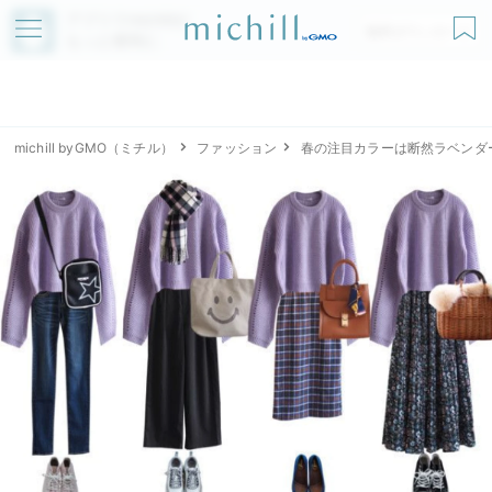
アプリでmichillが
無料ダウンロード
もっと便利に
michill byGMO（ミチル）
ファッション
春の注目カラーは断然ラベンダ