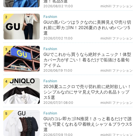
適！名品5選
2026/08/02 11:00
michill ファッション
GUの黒パンツはラクなのに美脚見え♡売り切
れ前に即カゴIN！2026夏のきれいめパンツ5
選
2026/07/02 11:00
michill ファッション
GUでこれから買うなら絶対チュニック！体型
カバー力がすごい！着るだけで垢抜ける最旬
アイテム
2026/06/19 11:00
michill ファッション
2026夏ユニクロで売り切れ前に絶対欲しい！
シンプルなのにサマ見え♡大人の名品トップ
ス5選
2026/07/31 08:00
michill ファッション
GUのコレ即カゴIN推奨！さっと着るだけで誰
でも可愛くなれる♡着映えシャツ＆ブラウス5
選
2026/07/09 11:00
michill ファッション