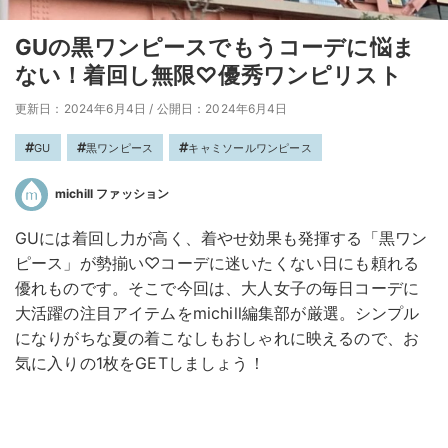
GUの黒ワンピースでもうコーデに悩ま
ない！着回し無限♡優秀ワンピリスト
更新日：2024年6月4日
/
公開日：2024年6月4日
GU
黒ワンピース
キャミソールワンピース
michill ファッション
GUには着回し力が高く、着やせ効果も発揮する「黒ワン
ピース」が勢揃い♡コーデに迷いたくない日にも頼れる
優れものです。そこで今回は、大人女子の毎日コーデに
大活躍の注目アイテムをmichill編集部が厳選。シンプル
になりがちな夏の着こなしもおしゃれに映えるので、お
気に入りの1枚をGETしましょう！