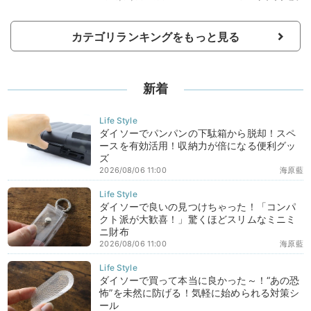
カテゴリランキングをもっと見る
新着
ダイソーでパンパンの下駄箱から脱却！スペ
ースを有効活用！収納力が倍になる便利グッ
ズ
2026/08/06 11:00
海原藍
ダイソーで良いの見つけちゃった！「コンパ
クト派が大歓喜！」驚くほどスリムなミニミ
ニ財布
2026/08/06 11:00
海原藍
ダイソーで買って本当に良かった～！“あの恐
怖”を未然に防げる！気軽に始められる対策シ
ール