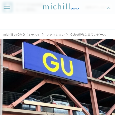
アプリでmichillが
無料ダウンロード
もっと便利に
michill byGMO（ミチル）
ファッション
GUの優秀な黒ワンピース