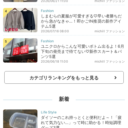
2026/06/21 11:00
michill ファッション
しまむらの夏服が可愛すぎる♡早い者勝ちだ
から急がなきゃ…！即かごIN推奨の新作アイ
テム5選
2026/07/16 08:00
michill ファッション
ユニクロからこんな可愛いボトム出るよ！6月
下旬の発売まで待てない♡新作スカート＆パ
ンツ5選
2026/06/18 11:00
michill ファッション
カテゴリランキングをもっと見る
新着
ダイソーのこれ持っとくと便利だよ～！「疲
れて気力ない…」って時に助かる！時短調理
グッズ3選