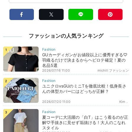
ファッションの人気ランキング
GUカーディガンがお値段以上に優秀すぎる♡
羽織るだけで決まるからヘビロテ確定！夏の
名品5選
2026/07/16 11:00
michill ファッション
ユニクロvsGUのミニTを徹底比較！低身長さ
んの体型カバーにはどっちが正解？
2026/07/20 11:00
Kim．
夏コーデに大活躍の「白T」はこう着るのが正
解♡手抜きに見せず垢抜ける！大人のこなれ
スタイル