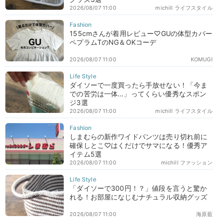
2026/08/07 11:00
michill ライフスタイル
155cmさんが着用レビュー♡GUの体型カバー
ペプラムTのNG＆OKコーデ
2026/08/07 11:00
KOMUGI
ダイソーで一度買ったら手放せない！「今ま
での苦労は一体…」ってくらい優秀なスポン
ジ3選
2026/08/07 11:00
michill ライフスタイル
しまむらの新作ワイドパンツは売り切れ前に
確保しとこ♡はくだけでサマになる！優秀ア
イテム5選
2026/08/07 11:00
michill ファッション
「ダイソーで300円！？」値段を言うと驚か
れる！お部屋になじむナチュラル収納グッズ
2026/08/07 11:00
海原藍