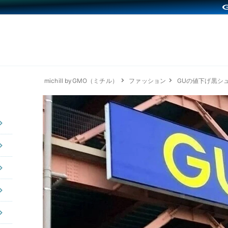
michill byGMO（ミチル）
ファッション
GUの値下げ黒シ