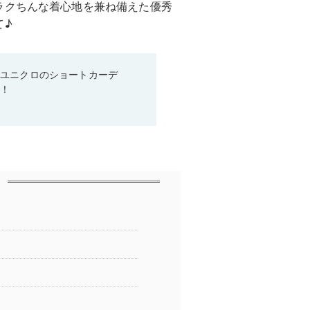
ラクちんな着心地を兼ね備えた優秀
て♪
♡ユニクロのショートカーデ
る！