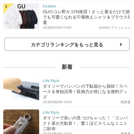
GUのコレ即カゴIN推奨！さっと着るだけで誰
でも可愛くなれる♡着映えシャツ＆ブラウス5
選
2026/07/09 11:00
michill ファッション
カテゴリランキングをもっと見る
新着
ダイソーでパンパンの下駄箱から脱却！スペ
ースを有効活用！収納力が倍になる便利グッ
ズ
2026/08/06 11:00
海原藍
ダイソーで良いの見つけちゃった！「コンパ
クト派が大歓喜！」驚くほどスリムなミニミ
ニ財布
2026/08/06 11:00
海原藍