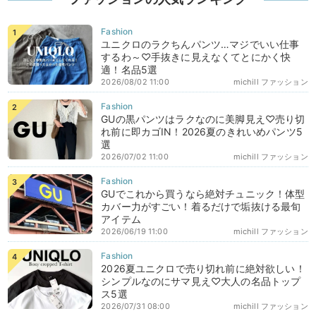
ユニクロのラクちんパンツ…マジでいい仕事
するわ～♡手抜きに見えなくてとにかく快
適！名品5選
2026/08/02 11:00
michill ファッション
GUの黒パンツはラクなのに美脚見え♡売り切
れ前に即カゴIN！2026夏のきれいめパンツ5
選
2026/07/02 11:00
michill ファッション
GUでこれから買うなら絶対チュニック！体型
カバー力がすごい！着るだけで垢抜ける最旬
アイテム
2026/06/19 11:00
michill ファッション
2026夏ユニクロで売り切れ前に絶対欲しい！
シンプルなのにサマ見え♡大人の名品トップ
ス5選
2026/07/31 08:00
michill ファッション