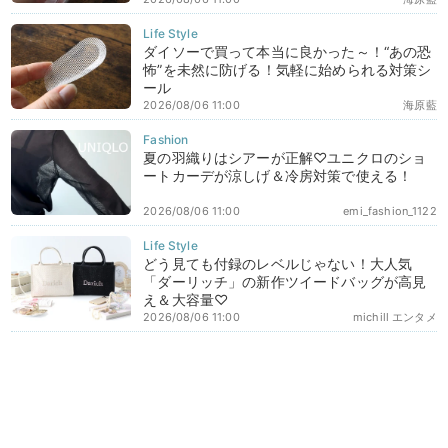
ダイソーで買って本当に良かった～！“あの恐
怖”を未然に防げる！気軽に始められる対策シ
ール
2026/08/06 11:00
海原藍
夏の羽織りはシアーが正解♡ユニクロのショ
ートカーデが涼しげ＆冷房対策で使える！
2026/08/06 11:00
emi_fashion_1122
どう見ても付録のレベルじゃない！大人気
「ダーリッチ」の新作ツイードバッグが高見
え＆大容量♡
2026/08/06 11:00
michill エンタメ