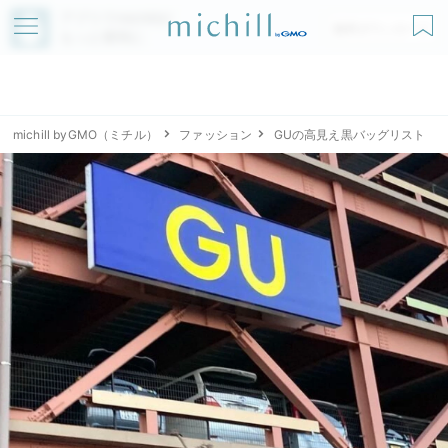
アプリでmichillが
無料ダウンロード
もっと便利に
michill byGMO（ミチル）
ファッション
GUの高見え黒バッグリスト