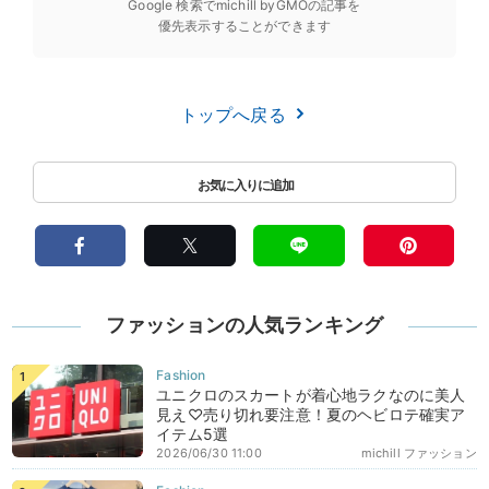
Google 検索でmichill byGMOの記事を
優先表示することができます
トップへ戻る
ファッションの人気ランキング
ユニクロのスカートが着心地ラクなのに美人
見え♡売り切れ要注意！夏のヘビロテ確実ア
イテム5選
2026/06/30 11:00
michill ファッション