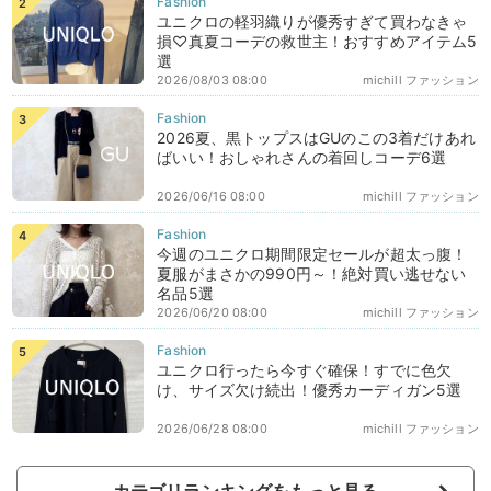
ユニクロの軽羽織りが優秀すぎて買わなきゃ
損♡真夏コーデの救世主！おすすめアイテム5
選
2026/08/03 08:00
michill ファッション
2026夏、黒トップスはGUのこの3着だけあれ
ばいい！おしゃれさんの着回しコーデ6選
2026/06/16 08:00
michill ファッション
今週のユニクロ期間限定セールが超太っ腹！
夏服がまさかの990円～！絶対買い逃せない
名品5選
2026/06/20 08:00
michill ファッション
ユニクロ行ったら今すぐ確保！すでに色欠
け、サイズ欠け続出！優秀カーディガン5選
2026/06/28 08:00
michill ファッション
カテゴリランキングをもっと見る