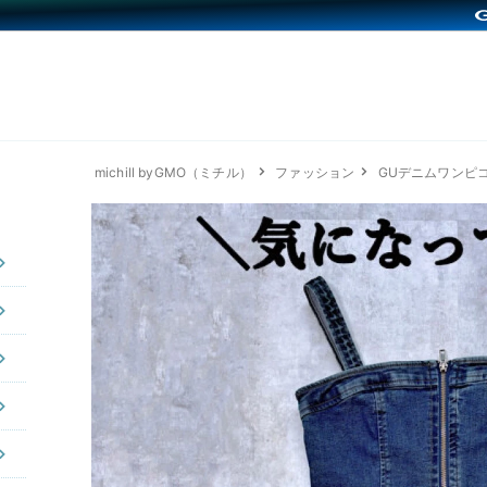
michill byGMO（ミチル）
ファッション
GUデニムワンピ