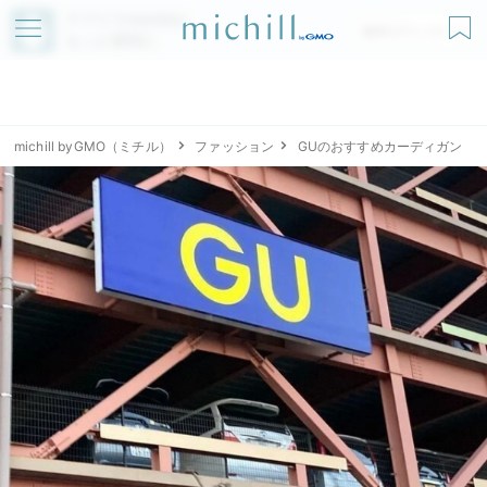
アプリでmichillが
無料ダウンロード
もっと便利に
michill byGMO（ミチル）
ファッション
GUのおすすめカーディガン