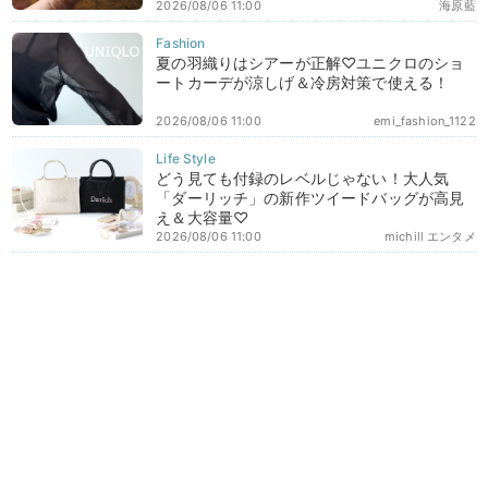
2026/08/06 11:00
海原藍
夏の羽織りはシアーが正解♡ユニクロのショ
ートカーデが涼しげ＆冷房対策で使える！
2026/08/06 11:00
emi_fashion_1122
どう見ても付録のレベルじゃない！大人気
「ダーリッチ」の新作ツイードバッグが高見
え＆大容量♡
2026/08/06 11:00
michill エンタメ