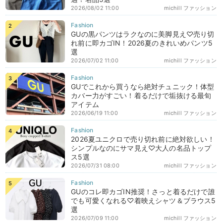
2026/08/02 11:00
michill ファッション
GUの黒パンツはラクなのに美脚見え♡売り切
れ前に即カゴIN！2026夏のきれいめパンツ5
選
2026/07/02 11:00
michill ファッション
GUでこれから買うなら絶対チュニック！体型
カバー力がすごい！着るだけで垢抜ける最旬
アイテム
2026/06/19 11:00
michill ファッション
2026夏ユニクロで売り切れ前に絶対欲しい！
シンプルなのにサマ見え♡大人の名品トップ
ス5選
2026/07/31 08:00
michill ファッション
GUのコレ即カゴIN推奨！さっと着るだけで誰
でも可愛くなれる♡着映えシャツ＆ブラウス5
選
2026/07/09 11:00
michill ファッション