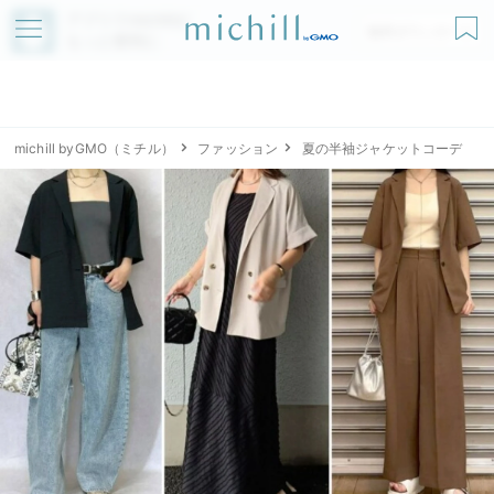
アプリでmichillが
無料ダウンロード
もっと便利に
michill byGMO（ミチル）
ファッション
夏の半袖ジャケットコーデ