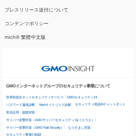
プレスリリース送付について
コンテンツポリシー
michill 繁體中文版
GMOインターネットグループのセキュリティ事業について
世界初総合ネットセキュリティサービス「GMOセキュリティ24」
セキュリティ相談AIチャットボット
パスワード漏洩診断
Webサイトリスク診断
実在証明・盗聴対策
サイバー攻撃対策（GMOサイバーセキュリティ byイエラエ）
サイバー攻撃対策（GMO Flatt Security）
なりすまし対策
セキュリティ事業の軌跡