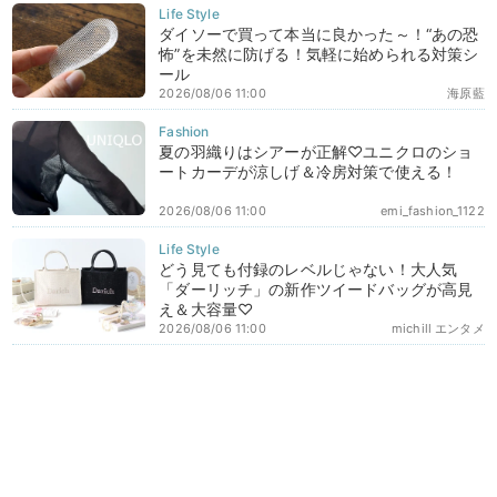
ダイソーで買って本当に良かった～！“あの恐
怖”を未然に防げる！気軽に始められる対策シ
ール
2026/08/06 11:00
海原藍
夏の羽織りはシアーが正解♡ユニクロのショ
ートカーデが涼しげ＆冷房対策で使える！
2026/08/06 11:00
emi_fashion_1122
どう見ても付録のレベルじゃない！大人気
「ダーリッチ」の新作ツイードバッグが高見
え＆大容量♡
2026/08/06 11:00
michill エンタメ