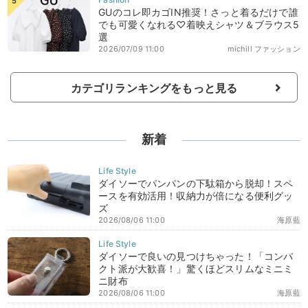
GUのコレ即カゴIN推奨！さっと着るだけで誰
でも可愛くなれる♡着映えシャツ＆ブラウス5
選
2026/07/09 11:00
michill ファッション
カテゴリランキングをもっと見る
新着
ダイソーでパンパンの下駄箱から脱却！スペ
ースを有効活用！収納力が倍になる便利グッ
ズ
2026/08/06 11:00
海原藍
ダイソーで良いの見つけちゃった！「コンパ
クト派が大歓喜！」驚くほどスリムなミニミ
ニ財布
2026/08/06 11:00
海原藍