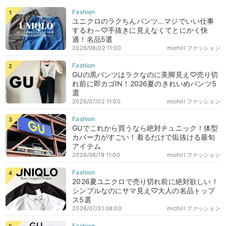
ユニクロのラクちんパンツ…マジでいい仕事
するわ～♡手抜きに見えなくてとにかく快
適！名品5選
2026/08/02 11:00
michill ファッション
GUの黒パンツはラクなのに美脚見え♡売り切
れ前に即カゴIN！2026夏のきれいめパンツ5
選
2026/07/02 11:00
michill ファッション
GUでこれから買うなら絶対チュニック！体型
カバー力がすごい！着るだけで垢抜ける最旬
アイテム
2026/06/19 11:00
michill ファッション
2026夏ユニクロで売り切れ前に絶対欲しい！
シンプルなのにサマ見え♡大人の名品トップ
ス5選
2026/07/31 08:00
michill ファッション