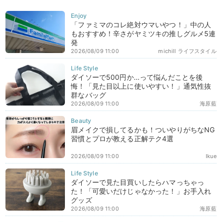
「ファミマのコレ絶対ウマいやつ！」中の人
もおすすめ！辛さがヤミツキの推しグルメ5連
発
2026/08/09 11:00
michill ライフスタイル
ダイソーで500円か…って悩んだことを後
悔！「見た目以上に使いやすい！」通気性抜
群なバッグ
2026/08/09 11:00
海原藍
眉メイクで損してるかも！ついやりがちなNG
習慣とプロが教える正解テク4選
2026/08/09 11:00
Ikue
ダイソーで見た目買いしたらハマっちゃっ
た！「可愛いだけじゃなかった！」お手入れ
グッズ
2026/08/09 11:00
海原藍