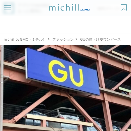
アプリでmichillが
無料ダウンロード
もっと便利に
michill byGMO（ミチル）
ファッション
GUの値下げ夏ワンピース